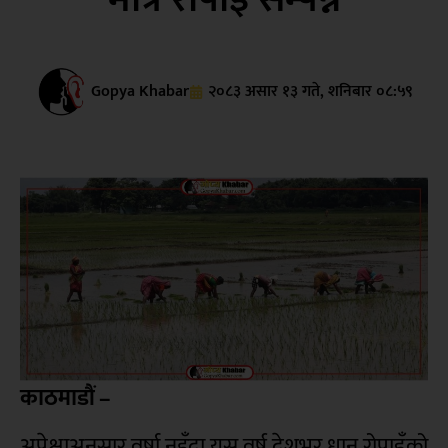
Gopya Khabar
२०८३ असार १३ गते, शनिबार ०८:५९
काठमाडौं –
अपेक्षाअनुसार वर्षा नहुँदा यस वर्ष देशभर धान रोपाइँको