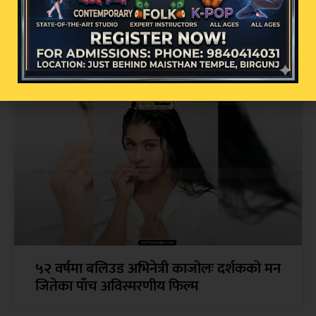
सम्बन्धित खबर
५२ वर्षमा बलिउड अभिनेत्री काजोलः दर्शकको मन
जितेका पाँच अविस्मरणीय फिल्म