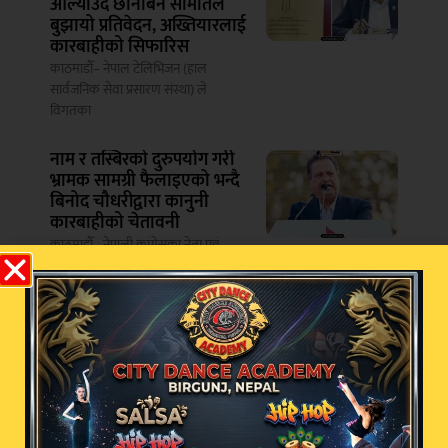
औँल्याउँदै छानबिन समितिले
बुझायो प्रतिवेदन, अख्तियारलाई
कारबाहीको सिफारिस
काठमाडौँ– नेपाल टेलिभिजन (हाल
सार्वजनिक सेवा प्रसारण संस्था) ले
विगतका
नाम र तस्बिरको दुरुपयोग गरी
भ्रामक सामग्री फैलाइएको भन्दै
बिनोद चौधरीद्वारा कानुनी
कारबाहीको चेतावनी
काठमाडौँ– नेपाली कांग्रेसका नेता एवं
प्रसिद्ध उद्योगपति बिनोद चौधरीले आफ्नो
दुई साताभित्र एलपी ग्यासको
आपूर्ति सहज हुने निगमको दाबी
काठमाडौं – नेपाल आयल निगमका निमित्त
कार्यकारी निर्देशक दीपक बरालले बजारमा