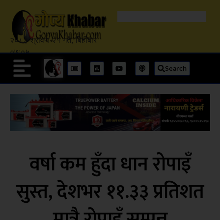
२०८३ श्रावण २१ गते, बिहीबार
०७:०५
Search
वर्षा कम हुँदा धान रोपाइँ
सुस्त, देशभर ११.३३ प्रतिशत
मात्रै रोपाइँ सम्पन्न