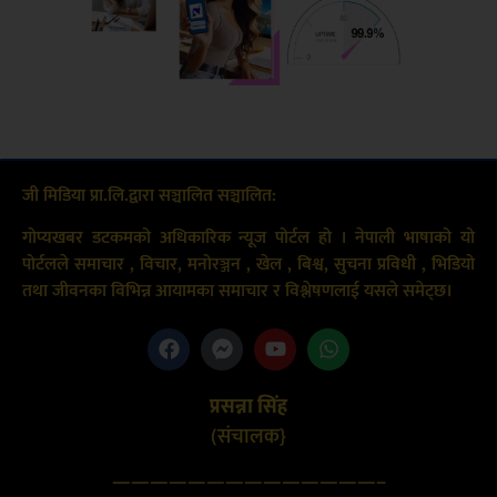
जी मिडिया प्रा.लि.द्वारा सञ्चालित सञ्चालित:
गोप्यखबर डटकमको अधिकारिक न्यूज पोर्टल हो । नेपाली भाषाको यो
पोर्टलले समाचार , विचार, मनोरञ्जन , खेल , बिश्व, सुचना प्रविधी , भिडियो
तथा जीवनका विभिन्न आयामका समाचार र विश्लेषणलाई यसले समेट्छ।
प्रसन्ना सिंह
(संचालक}
——————————————–