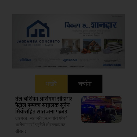
भर्खरै
चर्चामा
तेल चोरीको आरोपमा सौदागर
पेट्रोल पम्पका सञ्चालक सुनैन
मियाँसहित सात जना पक्राउ
वीरगन्ज– सरकारी इन्धन चोरी गरेको
आरोपमा पर्सा प्रहरीले वीरगन्जस्थित
सौदागर