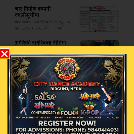
चार निर्माण कम्पनी
कालोसूचीमा
काठमाडौं ।– सार्वजनिक खरिद अनुगमन
कार्यालयले चार वटा निर्माण कम्पनी
अमेरिकी नागरिकता नीतिमा
ठूलो फेरबदल, ट्रम्पले जारी गरे
दुई कार्यकारी आदेश
काठमाडौं – अमेरिकी राष्ट्रपति डोनाल्ड
ट्रम्पले बिहीबार जन्मसिद्ध
नागरिकतासम्बन्धी दुई
सम्बन्धित खबर