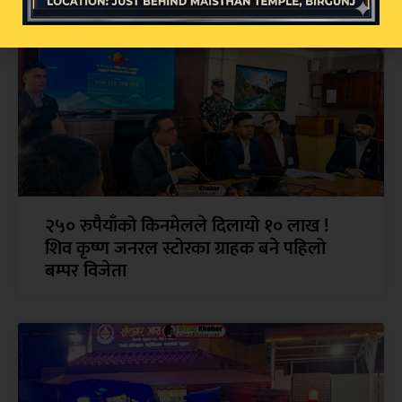
२५० रुपैयाँको किनमेलले दिलायो १० लाख !
शिव कृष्ण जनरल स्टोरका ग्राहक बने पहिलो
बम्पर विजेता