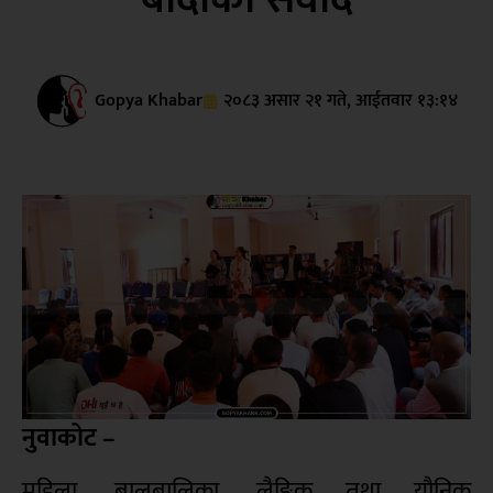
Gopya Khabar
२०८३ असार २१ गते, आईतवार १३:१४
नुवाकोट –
महिला, बालबालिका, लैङ्गिक तथा यौनिक