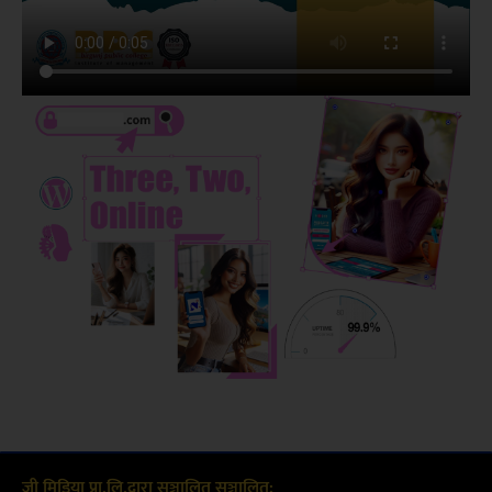
जी मिडिया प्रा.लि.द्वारा सञ्चालित सञ्चालित: