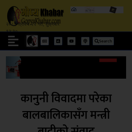
२०८३ श्रावण २२ गते, शुक्रबार
१३:३०
Search
कानुनी विवादमा परेका
बालबालिकासँग मन्त्री
बादीको संवाद