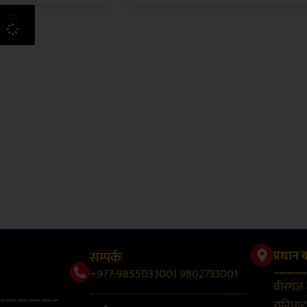
थप
सम्पर्कः
प्रधान 
............
+977-9855033001 9802733001
वीरगंज
..........................................................
—————–
रानिघाट,