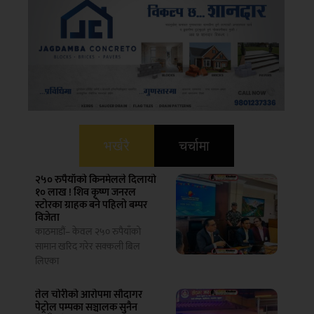
भर्खरै
चर्चामा
२५० रुपैयाँको किनमेलले दिलायो
१० लाख ! शिव कृष्ण जनरल
स्टोरका ग्राहक बने पहिलो बम्पर
विजेता
काठमाडौं– केवल २५० रुपैयाँको
सामान खरिद गरेर सक्कली बिल
लिएका
तेल चोरीको आरोपमा सौदागर
पेट्रोल पम्पका सञ्चालक सुनैन