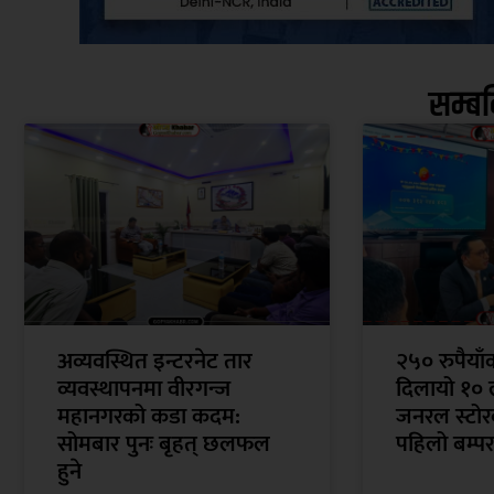
सम्ब
अव्यवस्थित इन्टरनेट तार
२५० रुपैया
व्यवस्थापनमा वीरगन्ज
दिलायो १० 
महानगरको कडा कदम:
जनरल स्टोरक
सोमबार पुनः बृहत् छलफल
पहिलो बम्पर
हुने