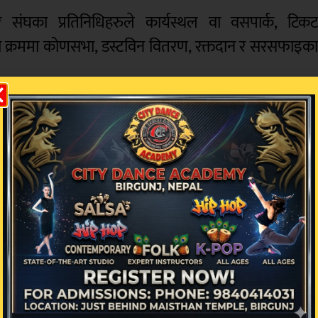
र संघका प्रतिनिधिहरुले कार्यस्थल वा वसपार्क, टिक
 क्रममा कोणसभा, डस्टविन वितरण, रक्तदान र सरसफाइक
क्ष धर्मराज भण्डारीको नेतृत्वमा संसदको पूर्वाधार विका
१३ बुँदे ज्ञापन पत्र बुझाएको थियो ।
क्षा, स्थानीय तहमा पंजीकरण, प्रस्तावित जरिवाना खारेज 
। ज्ञापन पत्र बुझदै सभापति गजुरेलले सम्बन्धि
थ्य जाँच, सार्वजनिक साधनहरुमा डस्टविन वितरण गरिएक
भिन्न मुद्दाहरु चलाइरहेको अभियान फेडेरेशनको अगुवाईम
आइरहेका छन् ।