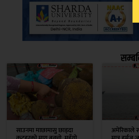
सम्ब
साउनमा माछामासु छाड्दा
अमेरिकाले सर
कटहरको माग बढ्यो, महँगो
मात्र हर्मुज 