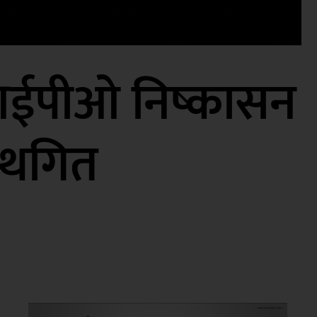
 आईपीओ निष्कासन
स्थगित