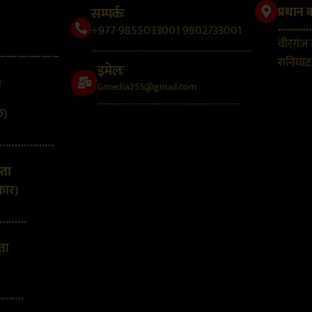
सम्पर्कः
प्रधान 
............
+977-9855033001 9802733001
वीरगंज
..........................................................
—————–
रानिघाट,
इमेलः
न
Gmedia255@gmail.com
....................................................................
क)
………………
्ता
कार)
………
्ता
…….