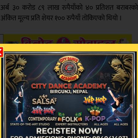
१ अर्ब ३० करोड ८९ लाख रुपैयाँको ४० प्रतिशत बराबरक
त मूल्य प्रति शेयर १०० रुपैयाँ तोकिएको थियो ।
िक्रिया