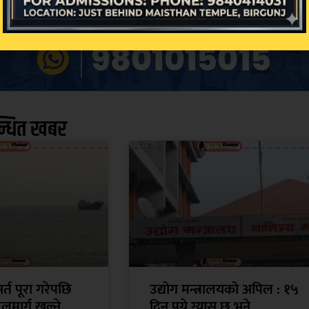
न्धित खबर
्त पूरा गरेपछि
उद्योग मन्त्रालयको अपिल : १५
जलमार्ग खुल्ने
दिन पुग्ने ग्यास छ भने