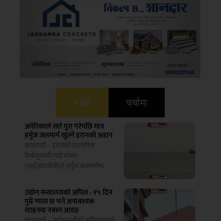
भर्खरै
चर्चामा
अमेरिकाले सर्त पूरा गरेपछि मात्र
हर्मुज जलमार्ग खुल्ने इरानको अडान
काठमाडौं – इरानको इस्लामिक
रिभोलुसनरी गार्ड कोप्र्स
(आईआरजीसी)ले हर्मुज जलमार्गमा
।
उद्योग मन्त्रालयको अपिल : १५ दिन
पुग्ने ग्यास छ भने अनावश्यक
लाइनमा नबस्न आग्रह
।
काठमाडौं – उद्योगमन्त्रीको सचिवालयले