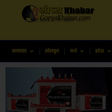
२०८३ श्रावण २४ गते, आईतवार १४:२१
समाचार
खेलकूद
अर्थ
प्रदेश