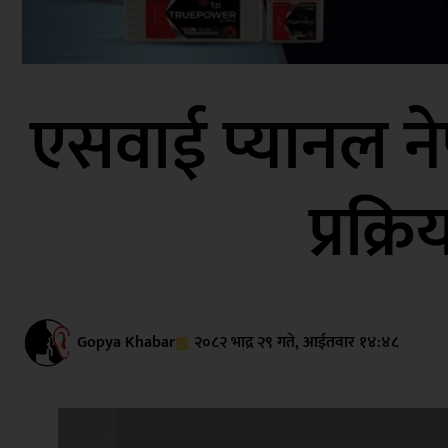
एसवाई प्यानल न
प्रक्
Gopya Khabar
२०८२ भाद्र २९ गते, आईतवार १४:४८