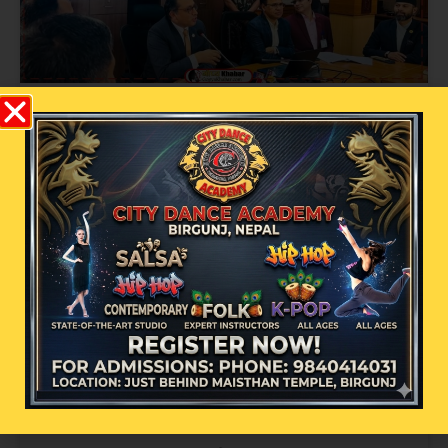
२५० रुपैयाँको किनमेलले दिलायो १० लाख !
शिव कृष्ण जनरल स्टोरका ग्राहक बने पहिलो
बम्पर विजेता