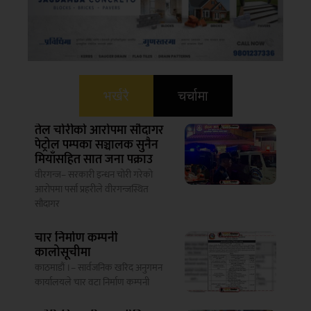
भर्खरै
चर्चामा
तेल चोरीको आरोपमा सौदागर
पेट्रोल पम्पका सञ्चालक सुनैन
मियाँसहित सात जना पक्राउ
वीरगन्ज– सरकारी इन्धन चोरी गरेको
आरोपमा पर्सा प्रहरीले वीरगन्जस्थित
सौदागर
चार निर्माण कम्पनी
कालोसूचीमा
काठमाडौं ।– सार्वजनिक खरिद अनुगमन
कार्यालयले चार वटा निर्माण कम्पनी