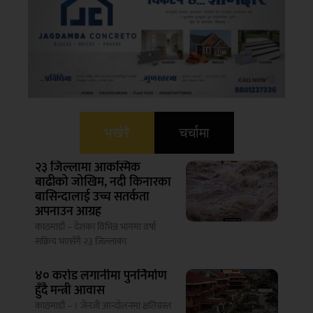
भर्खरै
चर्चामा
२३ जिल्लामा आकस्मिक
बाढीको जोखिम, नदी किनारका
बासिन्दालाई उच्च सतर्कता
अपनाउन आग्रह
काठमाडौं – देशका विभिन्न भागमा वर्षा
सक्रिय भएसँगै २३ जिल्लाका
४० करोड लगानीमा पुनर्निर्माण
हुँदै मन्त्री आवास
काठमाडौं – । जेनजी आन्दोलनमा क्षतिग्रस्त