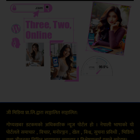
जी मिडिया प्रा.लि.द्वारा सञ्चालित सञ्चालित:
गोप्यखबर डटकमको अधिकारिक न्यूज पोर्टल हो । नेपाली भाषाको यो
पोर्टलले समाचार , विचार, मनोरञ्जन , खेल , बिश्व, सुचना प्रविधी , भिडियो
तथा जीवनका विभिन्न आयामका समाचार र विश्लेषणलाई यसले समेट्छ।