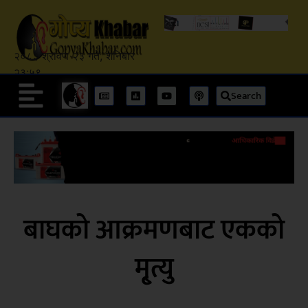
२०८३ श्रावण २३ गते, शनिबार
२३:५९
Search
बाघको आक्रमणबाट एकको
मृ्त्यु