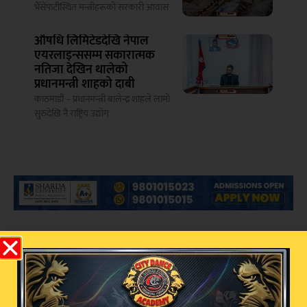
भैँसेपाटीस्थित मन्त्रीहरूको सरकारी आवास
औषधि लिमिटेडदेखि नेपाल
एयरलाइन्ससम्म सकारात्मक
नतिजा देखिन थालेको
प्रधानमन्त्री शाहको दाबी
काठमाडौं – प्रधानमन्त्री बालेन्द्र शाहले लामो
सुरुदेखि नै राष्ट्रिय उद्योग
सम्बन्धित खबर