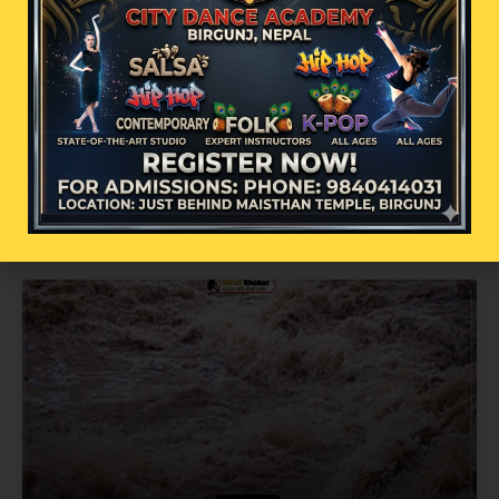
धर्तीको भू-स्वर्ग बाजुराको बडी मालिकामा भदौ १
गतेबाट पूजा आरम्भ हुने