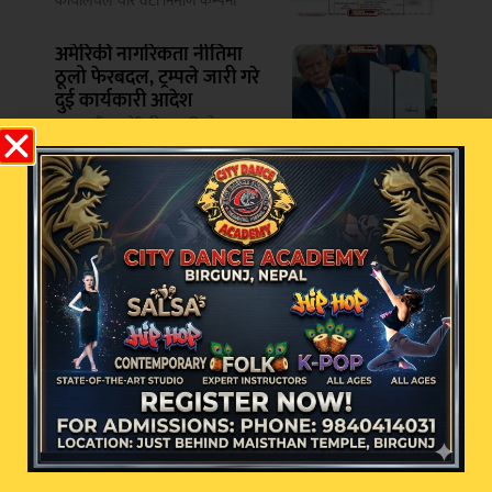
कार्यालयले चार वटा निर्माण कम्पनी
अमेरिकी नागरिकता नीतिमा
ठूलो फेरबदल, ट्रम्पले जारी गरे
दुई कार्यकारी आदेश
काठमाडौं – अमेरिकी राष्ट्रपति डोनाल्ड
ट्रम्पले बिहीबार जन्मसिद्ध
नागरिकतासम्बन्धी दुई
सम्बन्धित खबर