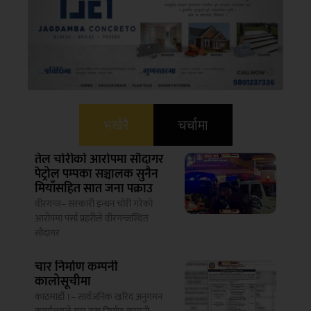
भर्खरै
चर्चामा
तेल चोरीको आरोपमा सौदागर
पेट्रोल पम्पका सञ्चालक सुनैन
मियाँसहित सात जना पक्राउ
वीरगन्ज– सरकारी इन्धन चोरी गरेको
आरोपमा पर्सा प्रहरीले वीरगन्जस्थित
सौदागर
चार निर्माण कम्पनी
कालोसूचीमा
काठमाडौं ।– सार्वजनिक खरिद अनुगमन