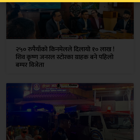
२५० रुपैयाँको किनमेलले दिलायो १० लाख !
शिव कृष्ण जनरल स्टोरका ग्राहक बने पहिलो
बम्पर विजेता