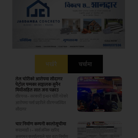
भर्खरै
चर्चामा
तेल चोरीको आरोपमा सौदागर
पेट्रोल पम्पका सञ्चालक सुनैन
मियाँसहित सात जना पक्राउ
वीरगन्ज– सरकारी इन्धन चोरी गरेको
आरोपमा पर्सा प्रहरीले वीरगन्जस्थित
सौदागर
चार निर्माण कम्पनी कालोसूचीमा
काठमाडौं ।– सार्वजनिक खरिद
अनुगमन कार्यालयले चार वटा निर्माण