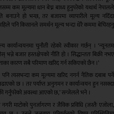
म्म कम मूल्यमा धान बेच्न बाध्य हुनुपरेको यथार्थ नेपालल
ति बनाउने हो भन्छ, तर बजारमा व्यापारीले मूल्य नदिँद
 अहिले पनि किसानले समर्थन मूल्य भन्दा धेरै कममा बेचिरहन
 कार्यान्वयनमा चुनौती रहेको स्वीकार गर्छन् । ‘न्यूनत
् भन्ने बजार हस्तक्षेपको नीति हो । सिद्धान्ततः बिक्री नभ
मितताका कारण सबै परिमाण खरिद गर्न सकिएको छैन ।’
 पनि त्यसभन्दा कम मूल्यमा खरिद नगर्न नैतिक दबाब पर्न
 बढाएको छ । तर पर्याप्त अनुगमन र कार्यान्वयन हुन नसक्द
ी गर्नुपरेको अवस्था आएको छ,’ सन्जेलले भने ।
 नगरी माटोको पुनर्जागरण र जैविक प्रविधि (जस्तैः एजोला
सुझाव छ । उनले जलवायु परिवर्तनको विषम परिस्थितिम