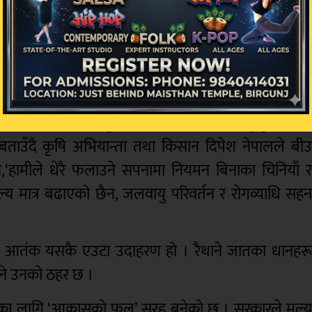
द्योग, ब्रोकन राइस लगायत गैरखाद्य औद्योगिक प्रयोजनम
ोगमा पनि चामलको प्रयोग बढिरहेको छ । साथै चामलको नामम
भएको विषय पनि बेला–बेलामा सार्वजनिक हुने गरेका छन् 
ि आयातको तथ्यांक प्रभावित भएको हुन सक्छ ।
ब्रिड’ बीउको अन्धाधुन्ध प्रयोग हो । छिमेकी मुलुकहरूक
ो बताउँदै कृषि अभियान्ता तथा किसान दिपेश नेपालले बी
प्छन,‘हामीले धेरै फलाउने सपनामा नियमन बिनाका चिनियाँ 
ूल्य मात्र बढाएको छैन, जलवायु परिवर्तन र रोगव्याधि सह
को आतंक यसकै एउटा उदाहरण हो । रैथाने जातका धानहर
िने उनको ठहर छ ।
सानका लागि ‘आकासको फल’ सरह बनेको छ । सरकारले मूल्