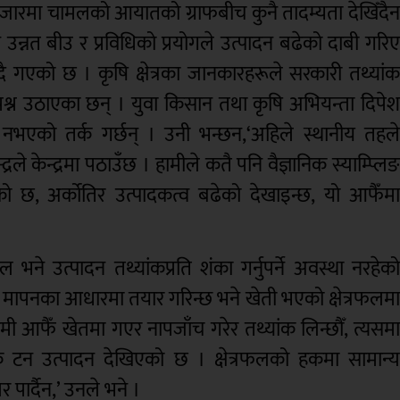
बजारमा चामलको आयातको ग्राफबीच कुनै तादम्यता देखिँदै
नि उन्नत बीउ र प्रविधिको प्रयोगले उत्पादन बढेको दाबी गरि
दै गएको छ । कृषि क्षेत्रका जानकारहरूले सरकारी तथ्यां
प्रश्न उठाएका छन् । युवा किसान तथा कृषि अभियन्ता दिपे
 नभएको तर्क गर्छन् । उनी भन्छन,‘अहिले स्थानीय तहल
ले केन्द्रमा पठाउँछ । हामीले कतै पनि वैज्ञानिक स्याम्प्लि
ेको छ, अर्कोतिर उत्पादकत्व बढेको देखाइन्छ, यो आफैँम
 भने उत्पादन तथ्यांकप्रति शंका गर्नुपर्ने अवस्था नरहेक
्ष मापनका आधारमा तयार गरिन्छ भने खेती भएको क्षेत्रफलम
मी आफैँ खेतमा गएर नापजाँच गरेर तथ्यांक लिन्छौँ, त्यसम
रिक टन उत्पादन देखिएको छ । क्षेत्रफलको हकमा सामान्
ार्दैन,’ उनले भने ।