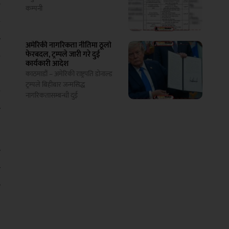
न
कम्पनी
ए
क
अमेरिकी नागरिकता नीतिमा ठूलो
फेरबदल, ट्रम्पले जारी गरे दुई
श
कार्यकारी आदेश
े
काठमाडौं – अमेरिकी राष्ट्रपति डोनाल्ड
ट्रम्पले बिहीबार जन्मसिद्ध
ङ
नागरिकतासम्बन्धी दुई
ा
ो
ा
ा
य