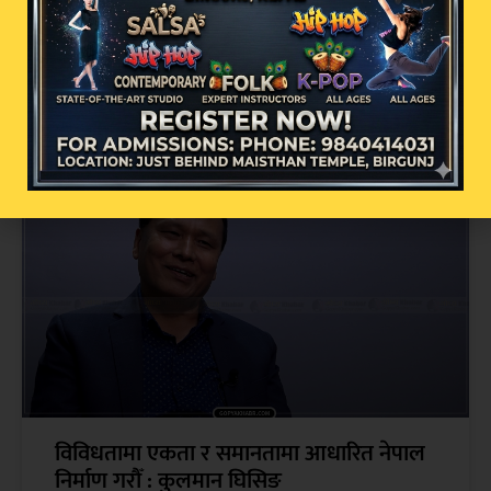
वर्षासँगै देशभरका सडकमा पहिरो र बाढीको
जोखिम, विभिन्न राजमार्ग अवरुद्ध
विविधतामा एकता र समानतामा आधारित नेपाल
निर्माण गरौँ : कुलमान घिसिङ