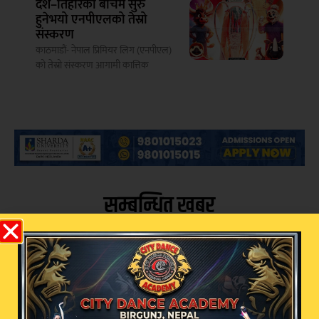
दशैं–तिहारको बीचमै सुरु
हुनेभयो एनपीएलको तेस्रो
संस्करण
काठमाडौं- नेपाल प्रिमियर लिग (एनपीएल)
को तेस्रो संस्करण आगामी कात्तिक
सम्बन्धित खबर