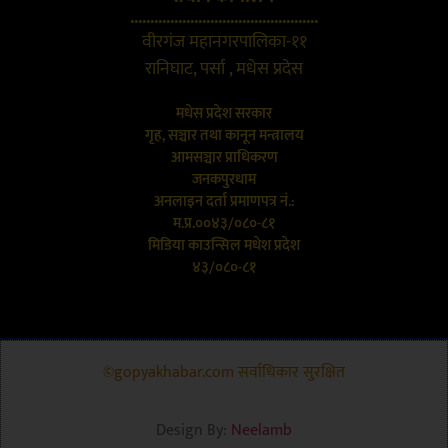
...............................................
वीरगंज महानगरपालिका-११
रानिघाट, पर्सा , मधेस प्रदेस
मधेस प्रदेश सरकार
गृह, सञ्चार तथा कानून मन्त्रालय
आमसञ्चार प्राधिकरण
जनकपुरधाम
अनलाइन दर्ता प्रमाणपत्र नं.:
म.प्र.००४३/०८०-८१
मिडिया काउन्सिल मधेश प्रदेश
४३/०८०-८१
©gopyakhabar.com सर्वाधिकार सुरक्षित
Design By:
Neelamb