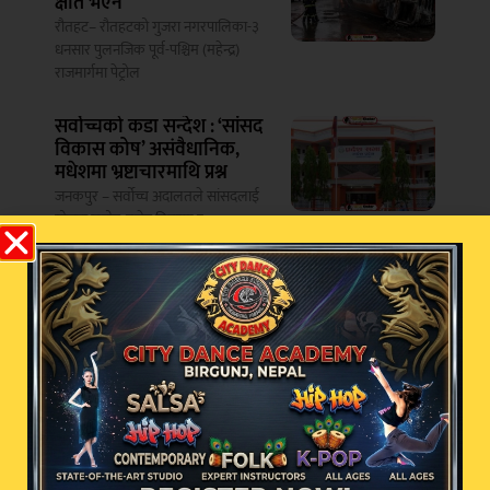
क्षति भएन
रौतहट– रौतहटको गुजरा नगरपालिका-३
धनसार पुलनजिक पूर्व-पश्चिम (महेन्द्र)
राजमार्गमा पेट्रोल
सर्वोच्चको कडा सन्देश : ‘सांसद
विकास कोष’ असंवैधानिक,
मधेशमा भ्रष्टाचारमाथि प्रश्न
जनकपुर – सर्वोच्च अदालतले सांसदलाई
योजना छनोट, बजेट वितरण र
५२ वर्षमा बलिउड अभिनेत्री
काजोलः दर्शकको मन जितेका
पाँच अविस्मरणीय फिल्म
काठमाडौं – बलिउडकी चर्चित अभिनेत्री
काजोलले आज आफ्नो ५२औँ जन्मदिन