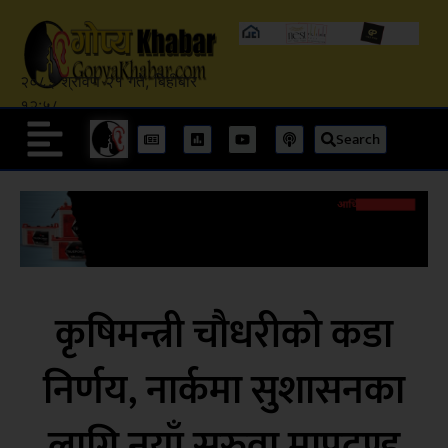
२०८३ श्रावण २१ गते, बिहीबार
१२:५८
Search
कृषिमन्त्री चौधरीको कडा
निर्णय, नार्कमा सुशासनका
लागि नयाँ सरुवा मापदण्ड