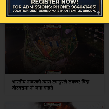
सम्बन्धित खबर
भारतीय नम्बरको ग्यास ट्याङ्करले ठक्कर दिँदा
वीरगञ्जमा नौ जना घाइते