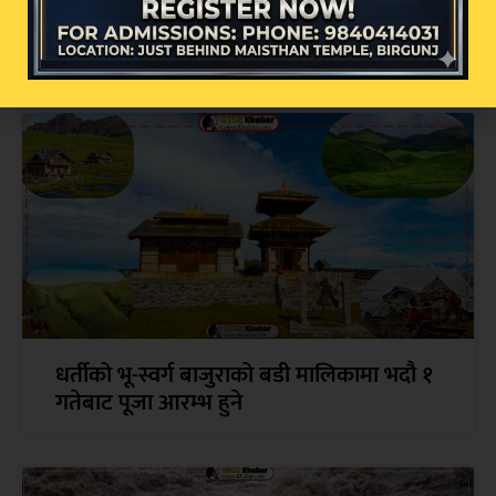
सम्बन्धित खबर
धर्तीको भू-स्वर्ग बाजुराको बडी मालिकामा भदौ १
गतेबाट पूजा आरम्भ हुने