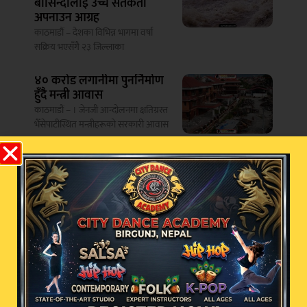
बासिन्दालाई उच्च सतर्कता
अपनाउन आग्रह
काठमाडौं – देशका विभिन्न भागमा वर्षा
सक्रिय भएसँगै २३ जिल्लाका
४० करोड लगानीमा पुनर्निर्माण
हुँदै मन्त्री आवास
काठमाडौं – । जेनजी आन्दोलनमा क्षतिग्रस्त
भैँसेपाटीस्थित मन्त्रीहरूको सरकारी आवास
औषधि लिमिटेडदेखि नेपाल
एयरलाइन्ससम्म सकारात्मक
नतिजा देखिन थालेको
प्रधानमन्त्री शाहको दाबी
काठमाडौं – प्रधानमन्त्री बालेन्द्र शाहले लामो
सुरुदेखि नै राष्ट्रिय उद्योग