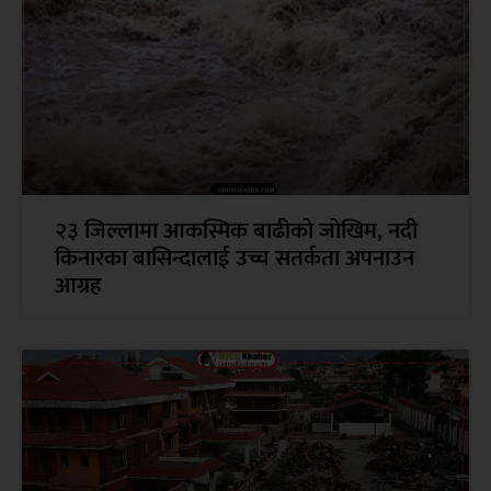
२३ जिल्लामा आकस्मिक बाढीको जोखिम, नदी
किनारका बासिन्दालाई उच्च सतर्कता अपनाउन
आग्रह