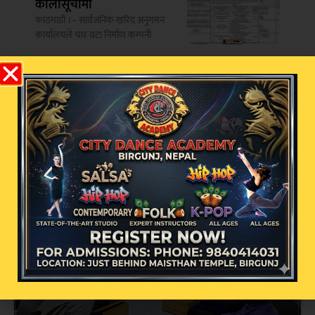
कालोसूचीमा
काठमाडौं ।– सार्वजनिक खरिद अनुगमन
कार्यालयले चार वटा निर्माण कम्पनी
सम्बन्धित खबर