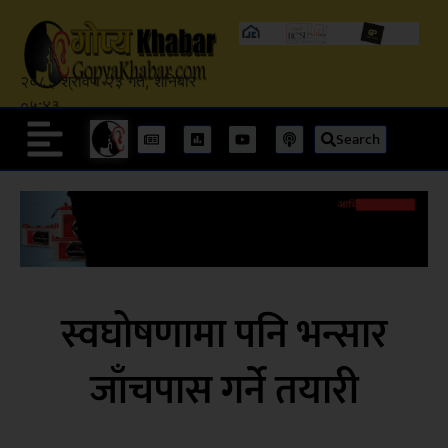
२०८३ श्रावण २३ गते, शनिबार
०५:४३
Search
स्वघोषणामा पनि भन्सार
जाँचपास गर्ने तयारी