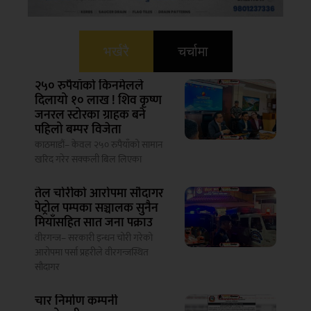
भर्खरै
चर्चामा
२५० रुपैयाँको किनमेलले
दिलायो १० लाख ! शिव कृष्ण
जनरल स्टोरका ग्राहक बने
पहिलो बम्पर विजेता
काठमाडौं– केवल २५० रुपैयाँको सामान
खरिद गरेर सक्कली बिल लिएका
तेल चोरीको आरोपमा सौदागर
पेट्रोल पम्पका सञ्चालक सुनैन
मियाँसहित सात जना पक्राउ
वीरगन्ज– सरकारी इन्धन चोरी गरेको
आरोपमा पर्सा प्रहरीले वीरगन्जस्थित
सौदागर
चार निर्माण कम्पनी