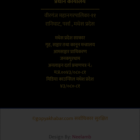
प्रधान कार्यालय
...............................................
वीरगंज महानगरपालिका-११
रानिघाट, पर्सा , मधेस प्रदेस
मधेस प्रदेश सरकार
गृह, सञ्चार तथा कानून मन्त्रालय
आमसञ्चार प्राधिकरण
जनकपुरधाम
अनलाइन दर्ता प्रमाणपत्र नं.:
म.प्र.००४३/०८०-८१
मिडिया काउन्सिल मधेश प्रदेश
४३/०८०-८१
©gopyakhabar.com सर्वाधिकार सुरक्षित
Design By:
Neelamb