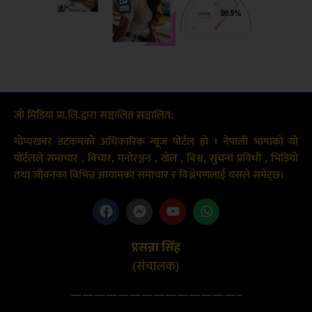
जी मिडिया प्रा.लि.द्वारा सञ्चालित सञ्चालित:
गोप्यखबर डटकमको अधिकारिक न्यूज पोर्टल हो । नेपाली भाषाको यो
पोर्टलले समाचार , विचार, मनोरञ्जन , खेल , बिश्व, सुचना प्रविधी , भिडियो
तथा जीवनका विभिन्न आयामका समाचार र विश्लेषणलाई यसले समेट्छ।
प्रसन्ना सिंह
(संचालक}
——————————————–