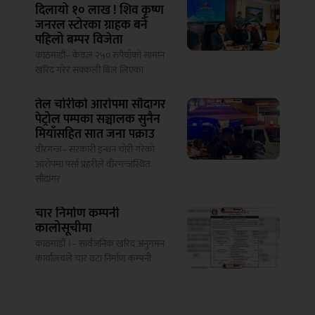
दिलायो १० लाख ! शिव कृष्ण
जनरल स्टोरका ग्राहक बने
पहिलो बम्पर विजेता
काठमाडौं– केवल २५० रुपैयाँको सामान
खरिद गरेर सक्कली बिल लिएका
तेल चोरीको आरोपमा सौदागर
पेट्रोल पम्पका सञ्चालक सुनैन
मियाँसहित सात जना पक्राउ
वीरगन्ज– सरकारी इन्धन चोरी गरेको
आरोपमा पर्सा प्रहरीले वीरगन्जस्थित
सौदागर
चार निर्माण कम्पनी
कालोसूचीमा
काठमाडौं ।– सार्वजनिक खरिद अनुगमन
कार्यालयले चार वटा निर्माण कम्पनी