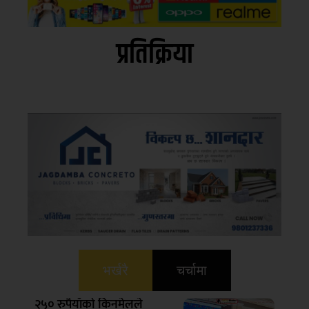
प्रतिक्रिया
भर्खरै
चर्चामा
२५० रुपैयाँको किनमेलले