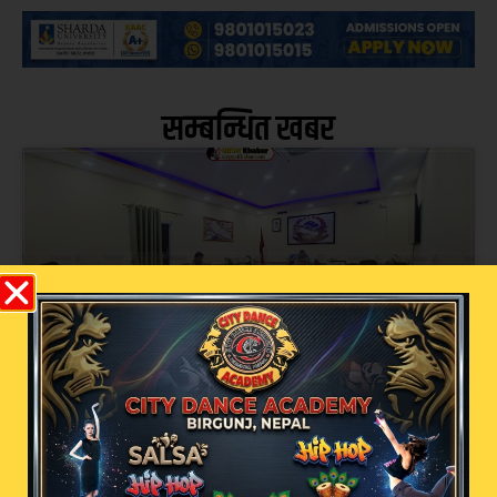
सम्बन्धित खबर
अव्यवस्थित इन्टरनेट तार व्यवस्थापनमा वीरगन्ज
महानगरको कडा कदम: सोमबार पुनः बृहत्
छलफल हुने