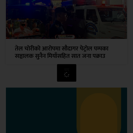
तेल चोरीको आरोपमा सौदागर पेट्रोल पम्पका
सञ्चालक सुनैन मियाँसहित सात जना पक्राउ
थप