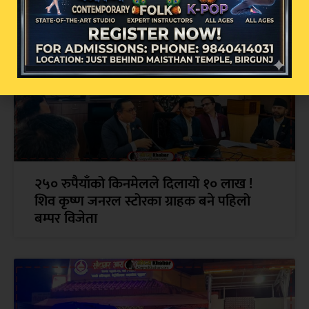
२५० रुपैयाँको किनमेलले दिलायो १० लाख !
शिव कृष्ण जनरल स्टोरका ग्राहक बने पहिलो
बम्पर विजेता