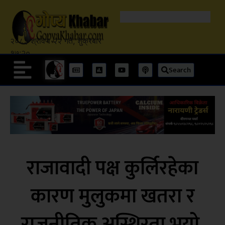
२०८३ श्रावण २२ गते, शुक्रबार
१७:२०
Search
राजावादी पक्ष कुर्लिरहेका
कारण मुलुकमा खतरा र
राजनीतिक अस्थिरता भयो,