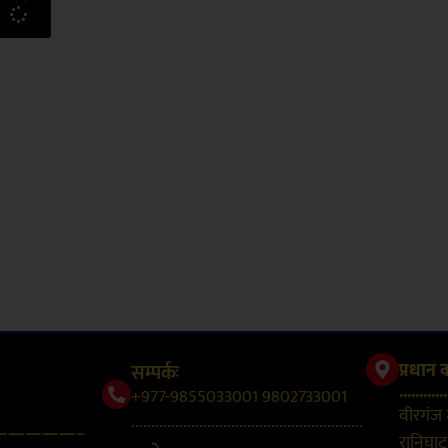
सम्पर्कः
प्रधान 
............
+977-9855033001 9802733001
वीरगंज
..........................................................
—————–
रानिघाट,