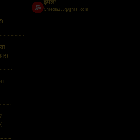
इमेलः
न
Gmedia255@gmail.com
....................................................................
क)
………………
्ता
कार)
………
्ता
…….
र
क)
……..