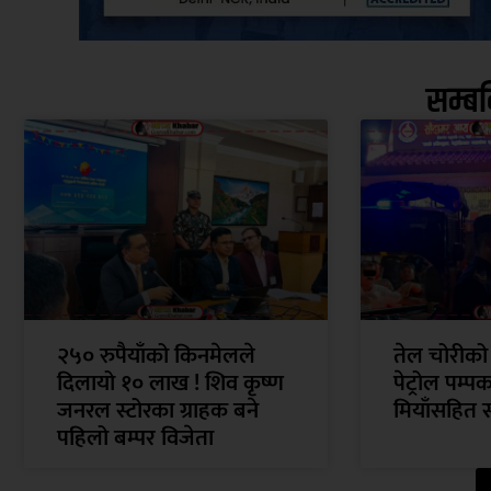
सम्ब
२५० रुपैयाँको किनमेलले
तेल चोरीको
दिलायो १० लाख ! शिव कृष्ण
पेट्रोल पम्प
जनरल स्टोरका ग्राहक बने
मियाँसहित 
पहिलो बम्पर विजेता