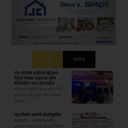
भर्खरै
चर्चामा
तेल चोरीको आरोपमा सौदागर
पेट्रोल पम्पका सञ्चालक सुनैन
मियाँसहित सात जना पक्राउ
वीरगन्ज– सरकारी इन्धन चोरी गरेको
आरोपमा पर्सा प्रहरीले वीरगन्जस्थित
सौदागर
चार निर्माण कम्पनी कालोसूचीमा
काठमाडौं ।– सार्वजनिक खरिद
अनुगमन कार्यालयले चार वटा निर्माण