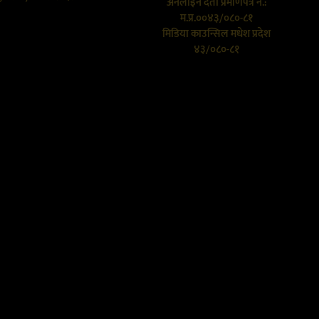
अनलाइन दर्ता प्रमाणपत्र नं.:
म.प्र.००४३/०८०-८१
मिडिया काउन्सिल मधेश प्रदेश
४३/०८०-८१