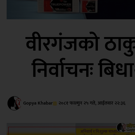
वीरगंजको ठाकुर
निर्वाचनः बिधा
Gopya Khabar
२०८१ फाल्गुन २५ गते, आईतवार २२:३६