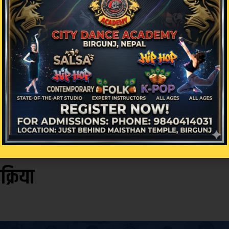
िसौल र जनकपुरधामसहित १ सय ३३ किलो मिटर भू–भागक
िक्रिया