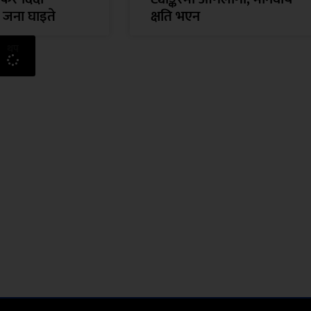
ौ जना घाइते
क्षति भएन
थप