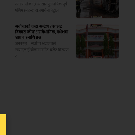
नगरपालिका-३ धनसार पुलनजिक पूर्व-
पश्चिम (महेन्द्र) राजमार्गमा पेट्रोल
सर्वोच्चको कडा सन्देश : ‘सांसद
विकास कोष’ असंवैधानिक, मधेशमा
भ्रष्टाचारमाथि प्रश्न
म
जनकपुर – सर्वोच्च अदालतले
सांसदलाई योजना छनोट, बजेट वितरण
,
र
म
ु
ि
,
,