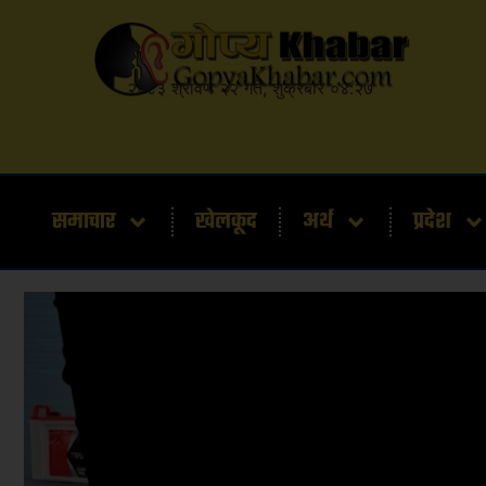
२०८३ श्रावण २२ गते, शुक्रबार ०४:२७
समाचार
खेलकूद
अर्थ
प्रदेश