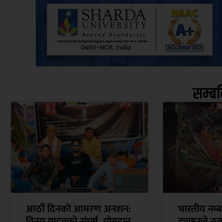
सम्ब
आठौँ दिनको आमरण अनशन:
भारतीय नम्ब
विनय यादवको संघर्ष, योगदान
ट्याङ्करले ठ