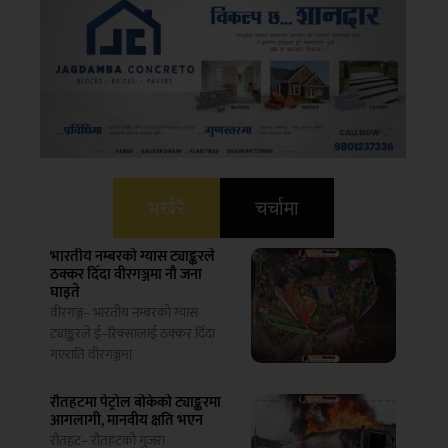
भर्खरै
चर्चामा
भारतीय नम्बरको ग्यास ट्याङ्करले
ठक्कर दिँदा वीरगञ्जमा नौ जना
घाइते
वीरगञ्ज– भारतीय नम्बरको ग्यास
ट्याङ्करले ई–रिक्सालाई ठक्कर दिँदा
गएराति वीरगञ्जमा
रौतहटमा पेट्रोल बोकेको ट्याङ्करमा
आगलागी, मानवीय क्षति भएन
रौतहट– रौतहटको गुजरा