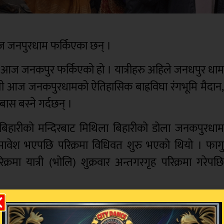
आज जनपुरधाम फर्किएका छन् ।
ी आज जनकपुर फर्किएको हो । यात्रीहरु अहिले जनधपुर धा
ात्री आज जनकपुरधामको ऐतिहासिक बाह्रविघा रंगभूमि मैदान
स बस्ने गर्दछन् ।
बिहारीको मन्दिरबाट मिथिला बिहारीको डोला जनकपुरधा
ावेश भएपछि परिक्रमा विधिवत शुरु भएको थियो । फाग
रमा यात्री (भोलि) शुक्रवार अन्तगरगृह परिक्रमा गरेपछ
जनकपुरको हनुमान नगर, बिहारको कलना स्थित कल्यानेश्वर
ी, जलेश्वर, मडैई, धुव्रकुण्ड, कञ्चनवन, धनुषाको पर्वता