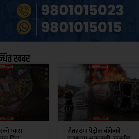
न्धित खबर
रको ग्यास
रौतहटमा पेट्रोल बोकेको
क्कर दिँदा
ट्याङ्करमा आगलागी, मानवीय