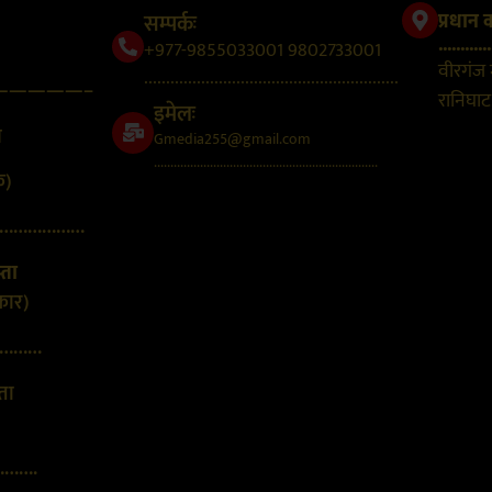
सम्पर्कः
प्रधान 
............
+977-9855033001 9802733001
वीरगंज
..........................................................
—————–
रानिघाट,
इमेलः
न
Gmedia255@gmail.com
....................................................................
क)
………………
्ता
कार)
………
्ता
…….