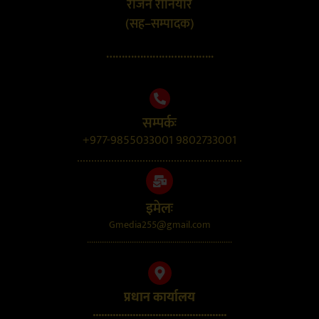
राजन रौनियार
(सह–सम्पादक)
……………………………..
सम्पर्कः
+977-9855033001 9802733001
..........................................................
इमेलः
Gmedia255@gmail.com
....................................................................
प्रधान कार्यालय
...............................................