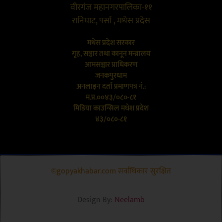
वीरगंज महानगरपालिका-११
रानिघाट, पर्सा , मधेस प्रदेस
मधेस प्रदेश सरकार
गृह, सञ्चार तथा कानून मन्त्रालय
आमसञ्चार प्राधिकरण
जनकपुरधाम
अनलाइन दर्ता प्रमाणपत्र नं.:
म.प्र.००४३/०८०-८१
मिडिया काउन्सिल मधेश प्रदेश
४३/०८०-८१
©gopyakhabar.com सर्वाधिकार सुरक्षित
Design By:
Neelamb