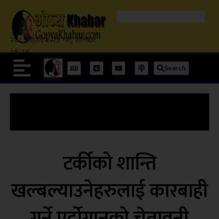
२०८३ श्रावण २३ गते, शनिबार
०९:२४
Search
टर्कीको शान्ति
खल्बल्याउनेहरुलाई कारबाही
गर्ने एर्दोगानको चेतावनी