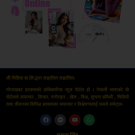
जी मिडिया प्रा.लि.द्वारा सञ्चालित सञ्चालित:
गोप्यखबर डटकमको अधिकारिक न्यूज पोर्टल हो । नेपाली भाषाको यो
पोर्टलले समाचार , विचार, मनोरञ्जन , खेल , बिश्व, सुचना प्रविधी , भिडियो
तथा जीवनका विभिन्न आयामका समाचार र विश्लेषणलाई यसले समेट्छ।