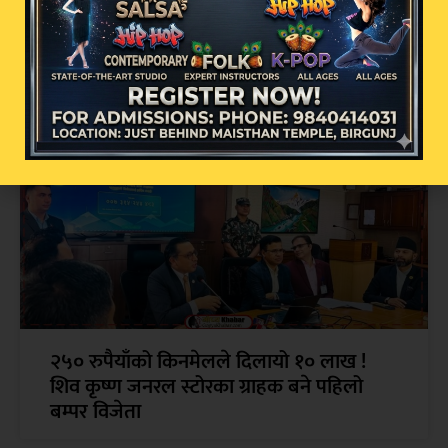
अव्यवस्थित इन्टरनेट तार व्यवस्थापनमा वीरगन्ज
महानगरको कडा कदम: सोमबार पुनः बृहत्
छलफल हुने
२५० रुपैयाँको किनमेलले दिलायो १० लाख !
शिव कृष्ण जनरल स्टोरका ग्राहक बने पहिलो
बम्पर विजेता