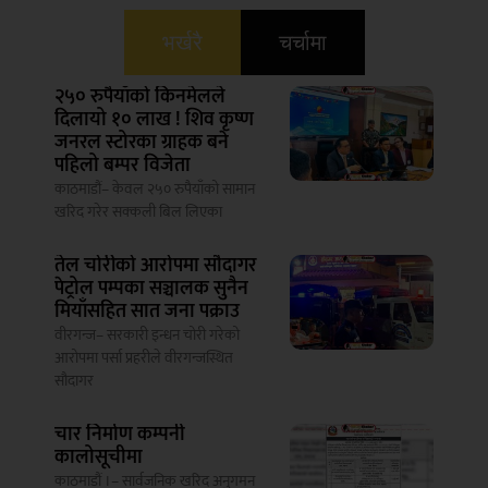
भर्खरै
चर्चामा
२५० रुपैयाँको किनमेलले
दिलायो १० लाख ! शिव कृष्ण
जनरल स्टोरका ग्राहक बने
पहिलो बम्पर विजेता
काठमाडौं– केवल २५० रुपैयाँको सामान
खरिद गरेर सक्कली बिल लिएका
तेल चोरीको आरोपमा सौदागर
पेट्रोल पम्पका सञ्चालक सुनैन
मियाँसहित सात जना पक्राउ
वीरगन्ज– सरकारी इन्धन चोरी गरेको
आरोपमा पर्सा प्रहरीले वीरगन्जस्थित
सौदागर
चार निर्माण कम्पनी
कालोसूचीमा
काठमाडौं ।– सार्वजनिक खरिद अनुगमन