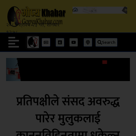
२०८३ श्रावण २३ गते, शनिबार
१२:५८
Search
प्रतिपक्षीले संसद अवरुद्ध
पारेर मुलुकलाई
कानूनविहिनतामा धकेल्न