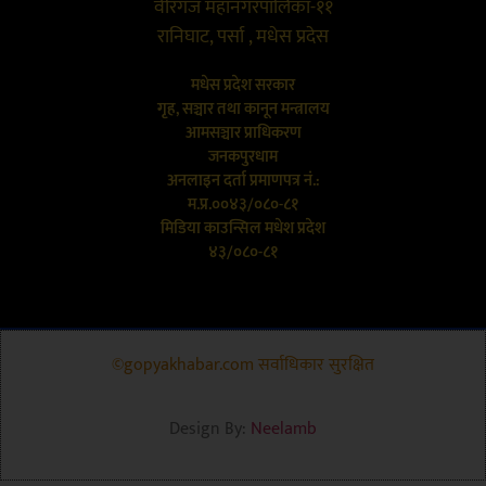
वीरगंज महानगरपालिका-११
रानिघाट, पर्सा , मधेस प्रदेस
मधेस प्रदेश सरकार
गृह, सञ्चार तथा कानून मन्त्रालय
आमसञ्चार प्राधिकरण
जनकपुरधाम
अनलाइन दर्ता प्रमाणपत्र नं.:
म.प्र.००४३/०८०-८१
मिडिया काउन्सिल मधेश प्रदेश
४३/०८०-८१
©gopyakhabar.com सर्वाधिकार सुरक्षित
Design By:
Neelamb