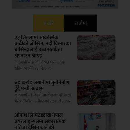
भर्खरै
चर्चामा
२३ जिल्लामा आकस्मिक
बाढीको जोखिम, नदी किनारका
बासिन्दालाई उच्च सतर्कता
अपनाउन आग्रह
काठमाडौं – देशका विभिन्न भागमा वर्षा
सक्रिय भएसँगै २३ जिल्लाका
४० करोड लगानीमा पुनर्निर्माण
हुँदै मन्त्री आवास
काठमाडौं – । जेनजी आन्दोलनमा क्षतिग्रस्त
भैँसेपाटीस्थित मन्त्रीहरूको सरकारी आवास
औषधि लिमिटेडदेखि नेपाल
एयरलाइन्ससम्म सकारात्मक
नतिजा देखिन थालेको