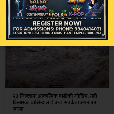
धर्तीको भू-स्वर्ग बाजुराको बडी मालिकामा भदौ १
गतेबाट पूजा आरम्भ हुने
२३ जिल्लामा आकस्मिक बाढीको जोखिम, नदी
किनारका बासिन्दालाई उच्च सतर्कता अपनाउन
आग्रह