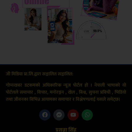
जी मिडिया प्रा.लि.द्वारा सञ्चालित सञ्चालित:
गोप्यखबर डटकमको अधिकारिक न्यूज पोर्टल हो । नेपाली भाषाको यो
पोर्टलले समाचार , विचार, मनोरञ्जन , खेल , बिश्व, सुचना प्रविधी , भिडियो
तथा जीवनका विभिन्न आयामका समाचार र विश्लेषणलाई यसले समेट्छ।
प्रसन्ना सिंह