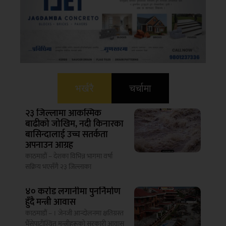
भर्खरै
चर्चामा
२३ जिल्लामा आकस्मिक
बाढीको जोखिम, नदी किनारका
बासिन्दालाई उच्च सतर्कता
अपनाउन आग्रह
काठमाडौं – देशका विभिन्न भागमा वर्षा
सक्रिय भएसँगै २३ जिल्लाका
४० करोड लगानीमा पुनर्निर्माण
हुँदै मन्त्री आवास
काठमाडौं – । जेनजी आन्दोलनमा क्षतिग्रस्त
भैँसेपाटीस्थित मन्त्रीहरूको सरकारी आवास