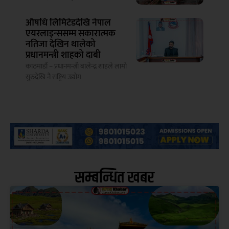
औषधि लिमिटेडदेखि नेपाल
एयरलाइन्ससम्म सकारात्मक
नतिजा देखिन थालेको
प्रधानमन्त्री शाहको दाबी
काठमाडौं – प्रधानमन्त्री बालेन्द्र शाहले लामो
सुरुदेखि नै राष्ट्रिय उद्योग
सम्बन्धित खबर