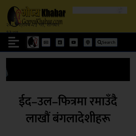
२०८३ श्रावण २३ गते, शनिबार
१३:०७
Search
ईद–उल–फित्रमा रमाउँदै
लाखौं बंगलादेशीहरू