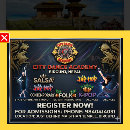
धर्तीको भू-स्वर्ग बाजुराको बडी मालिकामा भदौ १
गतेबाट पूजा आरम्भ हुने