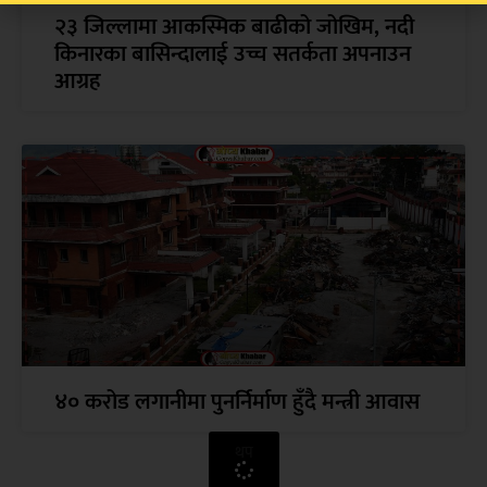
२३ जिल्लामा आकस्मिक बाढीको जोखिम, नदी
किनारका बासिन्दालाई उच्च सतर्कता अपनाउन
आग्रह
४० करोड लगानीमा पुनर्निर्माण हुँदै मन्त्री आवास
थप