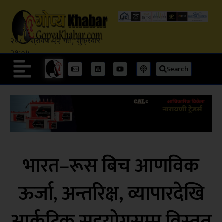
२०८३ श्रावण २२ गते, शुक्रबार
२१:०५
Search
भारत–रूस बिच आणविक
ऊर्जा, अन्तरिक्ष, व्यापारदेखि
आर्कटिक सहयोगसम्म विस्तृत