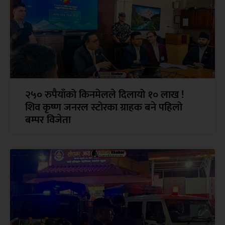
२५० रुपैयाँको किनमेलले दिलायो १० लाख !
शिव कृष्ण जनरल स्टोरका ग्राहक बने पहिलो
बम्पर विजेता