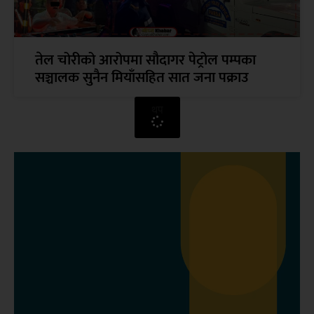
तेल चोरीको आरोपमा सौदागर पेट्रोल पम्पका
सञ्चालक सुनैन मियाँसहित सात जना पक्राउ
थप