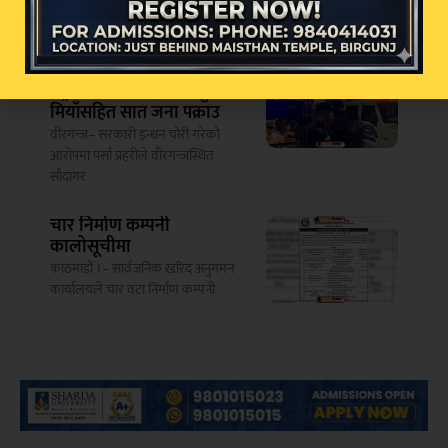
काठमाडौं– केवल २५० रुपैयाँको सामान
खरिद गरेर सक्कली बिल लिएका
तेल चोरीको आरोपमा सौदागर
पेट्रोल पम्पका सञ्चालक सुनैन
मियाँसहित सात जना पक्राउ
वीरगन्ज– सरकारी इन्धन चोरी गरेको
आरोपमा पर्सा प्रहरीले वीरगन्जस्थित
सौदागर
चार निर्माण कम्पनी
कालोसूचीमा
काठमाडौं ।– सार्वजनिक खरिद अनुगमन
कार्यालयले चार वटा निर्माण कम्पनी