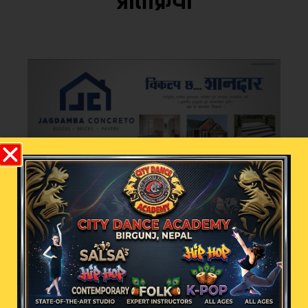
प्रतिक्रिया
भर्खरै
चर्चामा
२५० रुपैयाँको किनमेलले
दिलायो १० लाख ! शिव कृष्ण
जनरल स्टोरका ग्राहक बने
पहिलो बम्पर विजेता