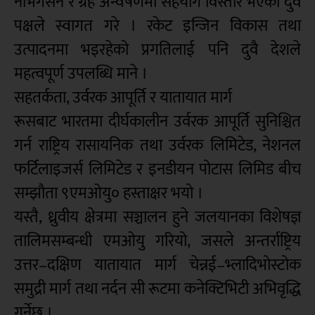
नेभिगेसन र ग्रह अन्वेषणमा सहयोग विस्तार भएको दुवै
पक्षले स्वागत गरे । रकेट इन्जिन विकास तथा
उत्पादनमा भइरहेको प्रगतिलाई पनि दुवै देशले
महत्वपूर्ण उपलब्धि माने ।
सहतर्कता, उर्वरक आपूर्ति र यातायात मार्ग
रूसबाट भारतमा दीर्घकालीन उर्वरक आपूर्ति सुनिश्चित
गर्न राष्ट्रिय रासायनिक तथा उर्वरक लिमिटेड, नेशनल
फर्टिलाइजर्स लिमिटेड र इनडीयन पोटास लिमिड बीच
सम्झौता ९एमओयु० हस्ताक्षर भयो ।
यस्तै, ध्रुवीय क्षेत्रमा सञ्चालन हुने जलयानका विशेषज्ञ
तालिमसम्बन्धी एमओयु गरियो, जसले अन्तर्राष्ट्रिय
उत्तर–दक्षिण यातायात मार्ग चेन्नई–भ्लादिभोस्टोक
समुद्री मार्ग तथा नर्दन सी रूटमा कनेक्टिभिटी अभिवृद्धि
गर्नेछ ।