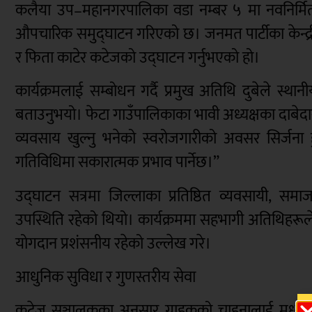
कलैया उप–महानगरपालिका वडा नम्बर ५ मा नवनिर्म
औपचारिक समुद्घाटन गरिएको छ। जनमत पार्टीका केन्द्री
र फिता काटेर कटेजको उद्घाटन गर्नुभएको हो।
कार्यक्रमलाई सम्बोधन गर्दै प्रमुख अतिथि दुबेले स्थान
बताउनुभयो। फेटा गाउँपालिकाका भावी अध्यक्षका दाबेदार 
व्यवसाय खुल्नु भनेको स्वरोजगारीको अवसर सिर्जना ह
गतिविधिमा सकारात्मक प्रभाव पार्नेछ।”
उद्घाटन सत्रमा जिल्लाका प्रतिष्ठित व्यवसायी, समा
उपस्थिति रहेको थियो। कार्यक्रममा सहभागी अतिथिहरूल
योगदान प्रशंसनीय रहेको उल्लेख गरे।
आधुनिक सुविधा र गुणस्तरीय सेवा
कटेज सञ्चालकका अनुसार ग्राहकको चाहनालाई मध्यनजर ग