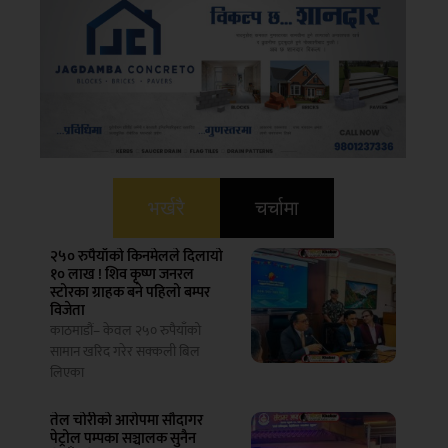
भर्खरै
चर्चामा
२५० रुपैयाँको किनमेलले दिलायो
१० लाख ! शिव कृष्ण जनरल
स्टोरका ग्राहक बने पहिलो बम्पर
विजेता
काठमाडौं– केवल २५० रुपैयाँको
सामान खरिद गरेर सक्कली बिल
लिएका
तेल चोरीको आरोपमा सौदागर
पेट्रोल पम्पका सञ्चालक सुनैन