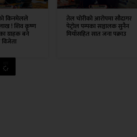
ँको किनमेलले
तेल चोरीको आरोपमा सौदागर
लाख ! शिव कृष्ण
पेट्रोल पम्पका सञ्चालक सुनैन
ा ग्राहक बने
मियाँसहित सात जना पक्राउ
 विजेता
थप