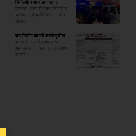
मियाँसहित सात जना पक्राउ
च
वीरगन्ज– सरकारी इन्धन चोरी गरेको
न
आरोपमा पर्सा प्रहरीले वीरगन्जस्थित
सौदागर
चार निर्माण कम्पनी कालोसूचीमा
े
काठमाडौं ।– सार्वजनिक खरिद
ँ
अनुगमन कार्यालयले चार वटा निर्माण
कम्पनी
क
ो
ो
न