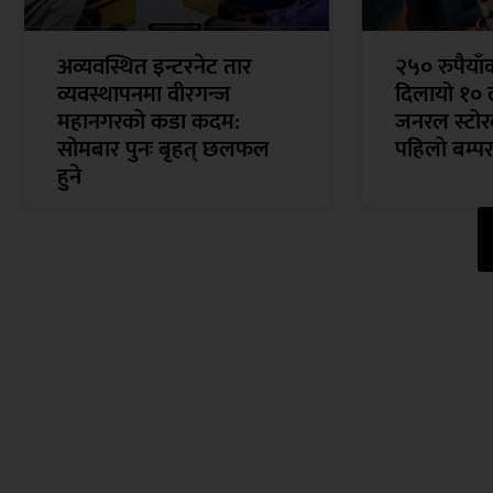
अव्यवस्थित इन्टरनेट तार
२५० रुपैया
व्यवस्थापनमा वीरगन्ज
दिलायो १० 
महानगरको कडा कदम:
जनरल स्टोरक
सोमबार पुनः बृहत् छलफल
पहिलो बम्पर
हुने