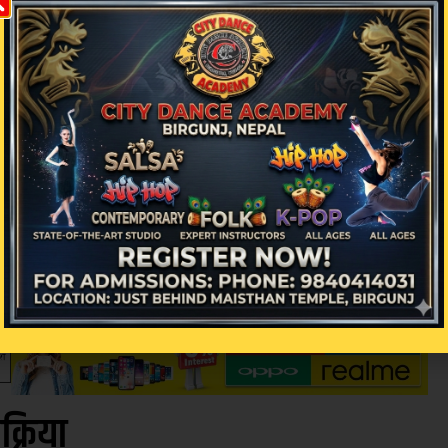
द रोयल कटेज’ले बाह्य तथा आन्तरिक पर्यटकलाई स्तरी
ँदै सञ्चालनमा ल्याइएको यस कटेजले आगामी दिनमा आफ्न
चालक पक्षले जनाएको छ।
िक्रिया