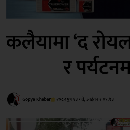
कलैयामा ‘द रोयल
र पर्यटनमा
Gopya Khabar
२०८२ पुष १३ गते, आईतवार ०९:५३