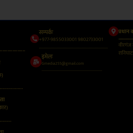
सम्पर्कः
प्रधान 
............
+977-9855033001 9802733001
वीरगंज
..........................................................
—————–
रानिघाट,
इमेलः
न
Gmedia255@gmail.com
....................................................................
क)
………………
्ता
कार)
………
्ता