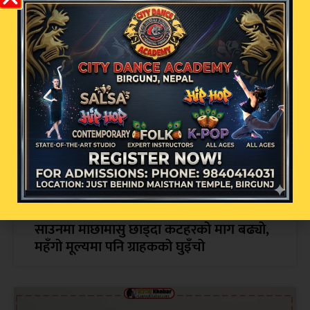
सम्बन्धित खबर
साउनमा माछामासु छाड्दा कटहरको माग बढ्यो,
महँगो मूल्यमा पनि ग्राहकको घुइँचो