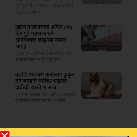
रिभोलुसनरी गार्ड कोप्र्स (आईआरजीसी)ले
हर्मुज जलमार्गमा
उद्योग मन्त्रालयको अपिल : १५
दिन पुग्ने ग्यास छ भने
अनावश्यक लाइनमा नबस्न
आग्रह
काठमाडौं – उद्योगमन्त्रीको सचिवालयले
घरमा कम्तीमा १५ दिन पुग्ने ग्यास
करोडौ खर्चगरी मान्छेबाट कुकुर
बने जापानी व्यक्ति? भाइरल
दाबीको यस्तो छ सत्य
वीरगन्ज- जापानका एक व्यक्तिले आफूलाई
कुकुरजस्तै देखाउन करिब २० लाख