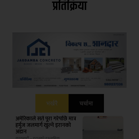
प्रतिक्रिया
भर्खरै
चर्चामा
अमेरिकाले सर्त पूरा गरेपछि मात्र
हर्मुज जलमार्ग खुल्ने इरानको
अडान
काठमाडौं – इरानको इस्लामिक