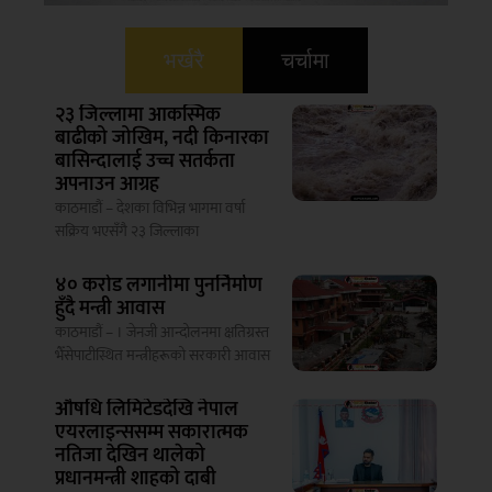
भर्खरै
चर्चामा
२३ जिल्लामा आकस्मिक
बाढीको जोखिम, नदी किनारका
बासिन्दालाई उच्च सतर्कता
अपनाउन आग्रह
काठमाडौं – देशका विभिन्न भागमा वर्षा
सक्रिय भएसँगै २३ जिल्लाका
४० करोड लगानीमा पुनर्निर्माण
हुँदै मन्त्री आवास
काठमाडौं – । जेनजी आन्दोलनमा क्षतिग्रस्त
भैँसेपाटीस्थित मन्त्रीहरूको सरकारी आवास
औषधि लिमिटेडदेखि नेपाल
एयरलाइन्ससम्म सकारात्मक
नतिजा देखिन थालेको
प्रधानमन्त्री शाहको दाबी