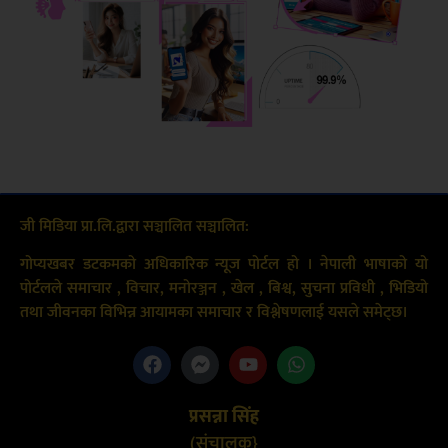
जी मिडिया प्रा.लि.द्वारा सञ्चालित सञ्चालित:
गोप्यखबर डटकमको अधिकारिक न्यूज पोर्टल हो । नेपाली भाषाको यो
पोर्टलले समाचार , विचार, मनोरञ्जन , खेल , बिश्व, सुचना प्रविधी , भिडियो
तथा जीवनका विभिन्न आयामका समाचार र विश्लेषणलाई यसले समेट्छ।
प्रसन्ना सिंह
(संचालक}