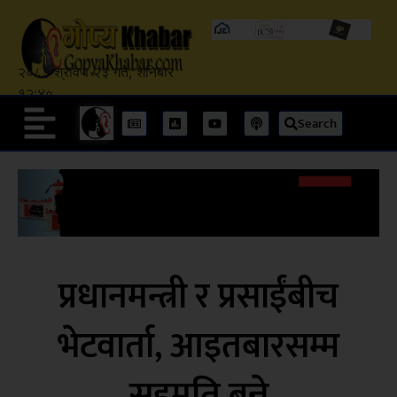
२०८३ श्रावण २३ गते, शनिबार
१२:४०
Search
प्रधानमन्त्री र प्रसाईंबीच
भेटवार्ता, आइतबारसम्म
सहमति बन्ने