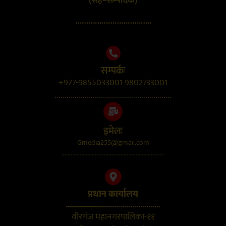
(सह–सम्पादक)
……………………………..
सम्पर्कः
+977-9855033001 9802733001
..........................................................
इमेलः
Gmedia255@gmail.com
....................................................................
प्रधान कार्यालय
...............................................
वीरगंज महानगरपालिका-११