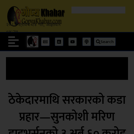
२०८३ श्रावण २४ गते, आईतवार
०४:२७
Search
ठेकेदारमाथि सरकारको कडा
प्रहार—सुनकोशी मरिण
डाइभर्सनको ३ अर्ब ६० करोड