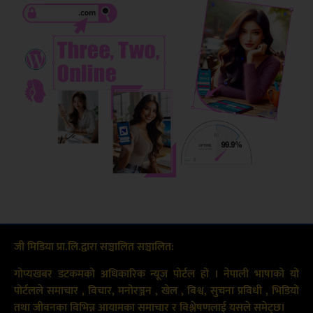
जी मिडिया प्रा.लि.द्वारा सञ्चालित सञ्चालित:
गोप्यखबर डटकमको अधिकारिक न्यूज पोर्टल हो । नेपाली भाषाको यो
पोर्टलले समाचार , विचार, मनोरञ्जन , खेल , बिश्व, सुचना प्रविधी , भिडियो
तथा जीवनका विभिन्न आयामका समाचार र विश्लेषणलाई यसले समेट्छ।