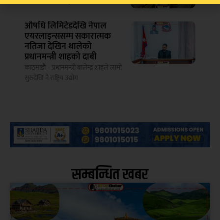
भैँसेपाटीस्थित मन्त्रीहरूको सरकारी आवास
औषधि लिमिटेडदेखि नेपाल
एयरलाइन्ससम्म सकारात्मक
नतिजा देखिन थालेको
प्रधानमन्त्री शाहको दाबी
काठमाडौं – प्रधानमन्त्री बालेन्द्र शाहले लामो
सुरुदेखि नै राष्ट्रिय उद्योग
सम्बन्धित खबर