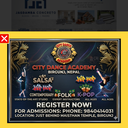
भर्खरै
चर्चामा
२३ जिल्लामा आकस्मिक
बाढीको जोखिम, नदी किनारका
बासिन्दालाई उच्च सतर्कता
अपनाउन आग्रह
काठमाडौं – देशका विभिन्न भागमा वर्षा
सक्रिय भएसँगै २३ जिल्लाका
४० करोड लगानीमा पुनर्निर्माण
हुँदै मन्त्री आवास
काठमाडौं – । जेनजी आन्दोलनमा क्षतिग्रस्त