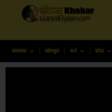
२०८३ श्रावण २२ गते, शुक्रबार १२:४९
समाचार
खेलकूद
अर्थ
प्रदेश