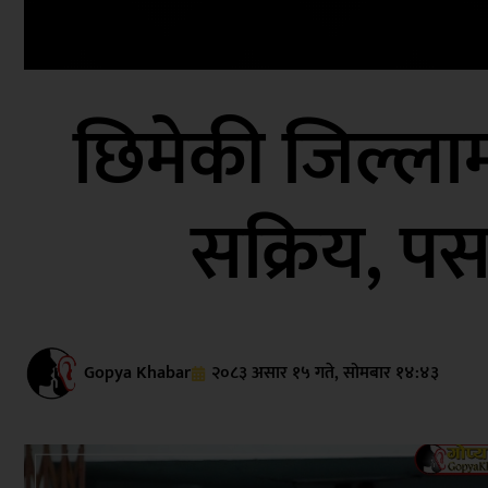
छिमेकी जिल्लामा
सक्रिय, पर
Gopya Khabar
२०८३ असार १५ गते, सोमबार १४:४३