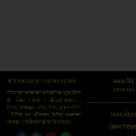
जी मिडिया प्रा.लि.द्वारा सञ्चालित सञ्चालित:
प्रसन्ना सिंह
(संचालक}
गोप्यखबर डटकमको अधिकारिक न्यूज पोर्टल
हो । नेपाली भाषाको यो पोर्टलले समाचार ,
—————————
विचार, मनोरञ्जन , खेल , बिश्व, सुचना प्रविधी
बिजय चौहा
, भिडियो तथा जीवनका विभिन्न आयामका
समाचार र विश्लेषणलाई यसले समेट्छ।
(प्रबन्ध निर्देश