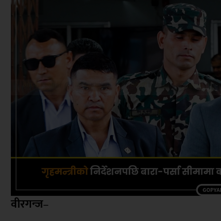
वीरगन्ज
–