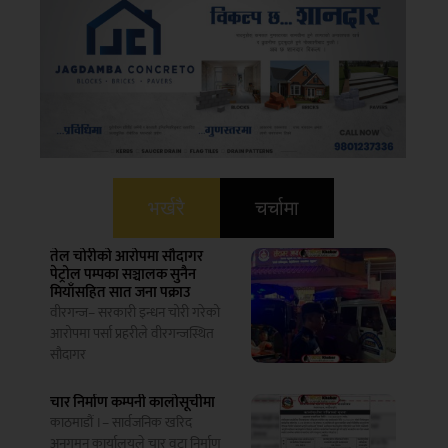
भर्खरै
चर्चामा
तेल चोरीको आरोपमा सौदागर
पेट्रोल पम्पका सञ्चालक सुनैन
मियाँसहित सात जना पक्राउ
वीरगन्ज– सरकारी इन्धन चोरी गरेको
आरोपमा पर्सा प्रहरीले वीरगन्जस्थित
सौदागर
चार निर्माण कम्पनी कालोसूचीमा
काठमाडौं ।– सार्वजनिक खरिद
अनुगमन कार्यालयले चार वटा निर्माण