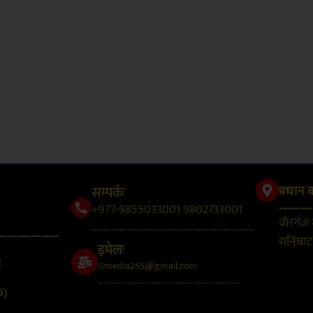
सम्पर्कः
प्रधान 
............
+977-9855033001 9802733001
वीरगंज
..........................................................
—————–
रानिघाट,
इमेलः
न
Gmedia255@gmail.com
....................................................................
क)