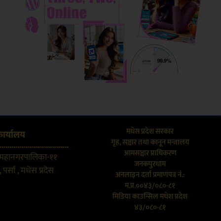
मधेस प्रदेश सरकार
कार्यालय
गृह, सञ्चार तथा कानून मन्त्रालय
...................................
आमसञ्चार प्राधिकरण
 महानगरपालिका-११
जनकपुरधाम
 पर्सा , मधेस प्रदेस
अनलाइन दर्ता प्रमाणपत्र नं.:
म.प्र.००४३/०८०-८१
मिडिया काउन्सिल मधेश प्रदेश
४३/०८०-८१