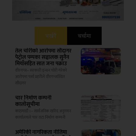
भर्खरै
चर्चामा
तेल चोरीको आरोपमा सौदागर
पेट्रोल पम्पका सञ्चालक सुनैन
मियाँसहित सात जना पक्राउ
वीरगन्ज– सरकारी इन्धन चोरी गरेको
आरोपमा पर्सा प्रहरीले वीरगन्जस्थित
सौदागर
चार निर्माण कम्पनी
कालोसूचीमा
काठमाडौं ।– सार्वजनिक खरिद अनुगमन
कार्यालयले चार वटा निर्माण कम्पनी
अमेरिकी नागरिकता नीतिमा