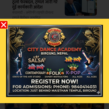
ठूलो फेरबदल, ट्रम्पले जारी गरे
दुई कार्यकारी आदेश
काठमाडौं – अमेरिकी राष्ट्रपति डोनाल्ड
ट्रम्पले बिहीबार जन्मसिद्ध
नागरिकतासम्बन्धी दुई
सम्बन्धित खबर