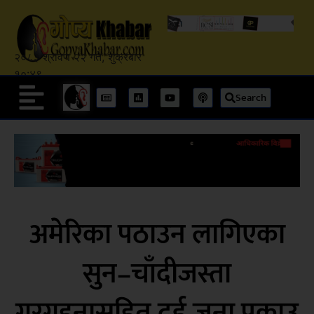
२०८३ श्रावण २२ गते, शुक्रबार
१०:४९
Search
अमेरिका पठाउन लागिएका
सुन–चाँदीजस्ता
गरगहनासहित दुई जना पक्राउ