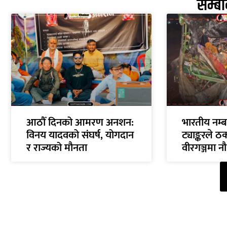
सम्ब
आठौँ दिनको आमरण अनशन:
भारतीय नम्ब
विनय यादवको संघर्ष, योगदान
ट्याङ्करले ठ
र राज्यको मौनता
वीरगञ्जमा न