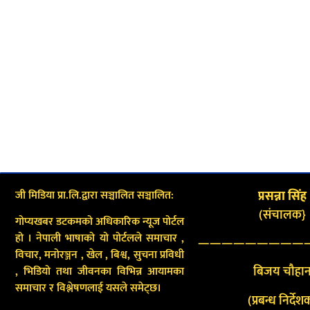
जी मिडिया प्रा.लि.द्वारा सञ्चालित सञ्चालित:
प्रसन्ना सिंह
(संचालक}
गोप्यखबर डटकमको अधिकारिक न्यूज पोर्टल
हो । नेपाली भाषाको यो पोर्टलले समाचार ,
—————————
विचार, मनोरञ्जन , खेल , बिश्व, सुचना प्रविधी
बिजय चौहा
, भिडियो तथा जीवनका विभिन्न आयामका
समाचार र विश्लेषणलाई यसले समेट्छ।
(प्रबन्ध निर्देश