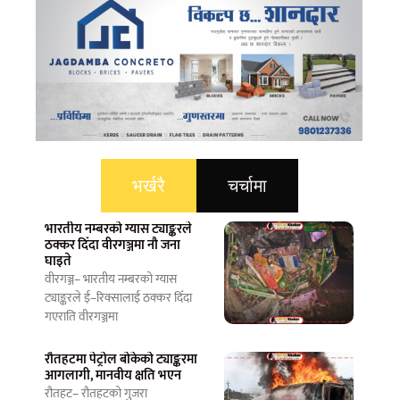
भर्खरै
चर्चामा
भारतीय नम्बरको ग्यास ट्याङ्करले
ठक्कर दिँदा वीरगञ्जमा नौ जना
घाइते
वीरगञ्ज– भारतीय नम्बरको ग्यास
ट्याङ्करले ई–रिक्सालाई ठक्कर दिँदा
गएराति वीरगञ्जमा
रौतहटमा पेट्रोल बोकेको ट्याङ्करमा
आगलागी, मानवीय क्षति भएन
रौतहट– रौतहटको गुजरा