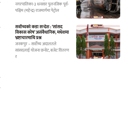
ट
नगरपालिका-३ धनसार पुलनजिक पूर्व-
पश्चिम (महेन्द्र) राजमार्गमा पेट्रोल
सर्वोच्चको कडा सन्देश : ‘सांसद
ो
विकास कोष’ असंवैधानिक, मधेशमा
भ्रष्टाचारमाथि प्रश्न
जनकपुर – सर्वोच्च अदालतले
सांसदलाई योजना छनोट, बजेट वितरण
।
र
ो
क