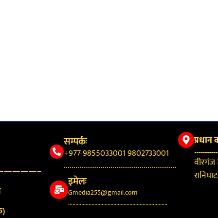
सम्पर्कः
प्रधान 
............
+977-9855033001 9802733001
वीरगंज
..........................................................
—————–
रानिघाट,
इमेलः
न
Gmedia255@gmail.com
....................................................................
क)