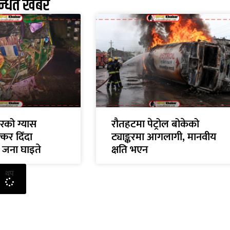
न्धित खबर
रको ग्यास
रौतहटमा पेट्रोल बोकेको
क्कर दिँदा
ट्याङ्करमा आगलागी, मानवीय
ौ जना घाइते
क्षति भएन
थप