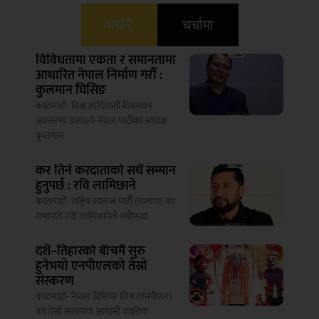
भर्खरै
चर्चामा
विविधतामा एकता र समानतामा
आधारित नेपाल निर्माण गरौँ :
कुलमान घिसिङ
काठमाडौं- विश्व आदिवासी दिवसका
अवसरमा उज्यालो नेपाल पार्टीका अध्यक्ष
कुलमान
कर तिर्ने करदाताको सधैं सम्मान
हुनुपर्छ : रवि लामिछाने
काठमाडौं- राष्ट्रिय स्वतन्त्र पार्टी (रास्वपा) का
सभापति रवि लामिछानेले सबैभन्दा
दशैं–तिहारको बीचमै सुरु
हुनेभयो एनपीएलको तेस्रो
संस्करण
काठमाडौं- नेपाल प्रिमियर लिग (एनपीएल)
को तेस्रो संस्करण आगामी कात्तिक