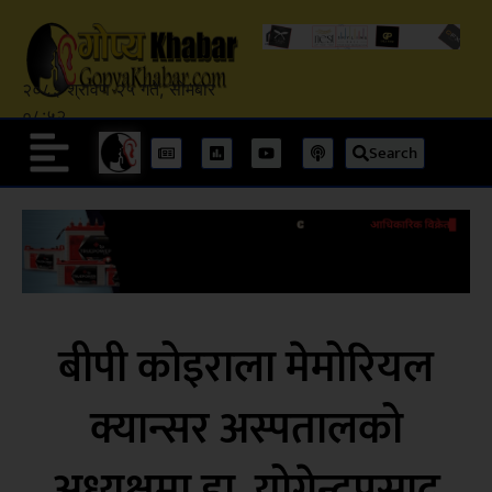
२०८३ श्रावण २५ गते, सोमबार
०८:५२
Search
बीपी कोइराला मेमोरियल
क्यान्सर अस्पतालको
अध्यक्षमा डा. योगेन्द्रप्रसाद