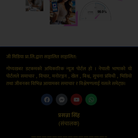
जी मिडिया प्रा.लि.द्वारा सञ्चालित सञ्चालित:
गोप्यखबर डटकमको अधिकारिक न्यूज पोर्टल हो । नेपाली भाषाको यो
पोर्टलले समाचार , विचार, मनोरञ्जन , खेल , बिश्व, सुचना प्रविधी , भिडियो
तथा जीवनका विभिन्न आयामका समाचार र विश्लेषणलाई यसले समेट्छ।
प्रसन्ना सिंह
(संचालक}
——————————————–