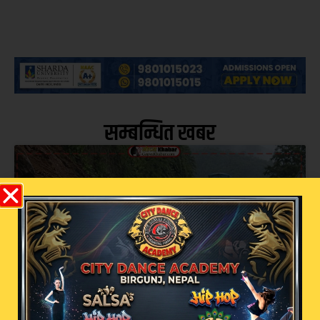
सम्बन्धित खबर
वर्षासँगै देशभरका सडकमा पहिरो र बाढीको