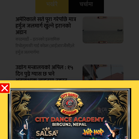
भर्खरै
चर्चामा
अमेरिकाले सर्त पूरा गरेपछि मात्र
हर्मुज जलमार्ग खुल्ने इरानको
अडान
काठमाडौं – इरानको इस्लामिक
रिभोलुसनरी गार्ड कोप्र्स (आईआरजीसी)ले
हर्मुज जलमार्गमा
उद्योग मन्त्रालयको अपिल : १५
दिन पुग्ने ग्यास छ भने
अनावश्यक लाइनमा नबस्न
आग्रह
काठमाडौं – उद्योगमन्त्रीको सचिवालयले
घरमा कम्तीमा १५ दिन पुग्ने ग्यास
करोडौ खर्चगरी मान्छेबाट कुकुर
बने जापानी व्यक्ति? भाइरल
दाबीको यस्तो छ सत्य
वीरगन्ज- जापानका एक व्यक्तिले आफूलाई