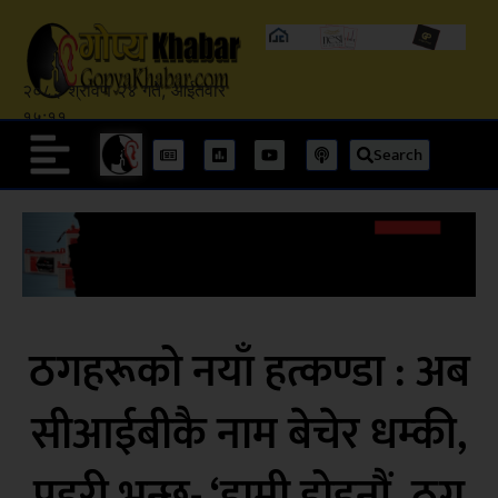
२०८३ श्रावण २४ गते, आईतवार
१५:११
Search
ठगहरूको नयाँ हत्कण्डा : अब
सीआईबीकै नाम बेचेर धम्की,
प्रहरी भन्छ- ‘हामी होइनौं, ठग