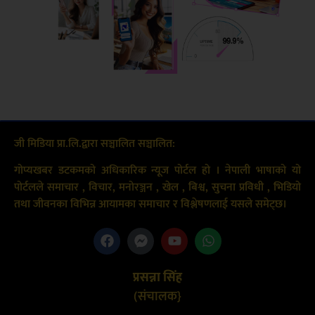
जी मिडिया प्रा.लि.द्वारा सञ्चालित सञ्चालित:
गोप्यखबर डटकमको अधिकारिक न्यूज पोर्टल हो । नेपाली भाषाको यो
पोर्टलले समाचार , विचार, मनोरञ्जन , खेल , बिश्व, सुचना प्रविधी , भिडियो
तथा जीवनका विभिन्न आयामका समाचार र विश्लेषणलाई यसले समेट्छ।
प्रसन्ना सिंह
(संचालक}