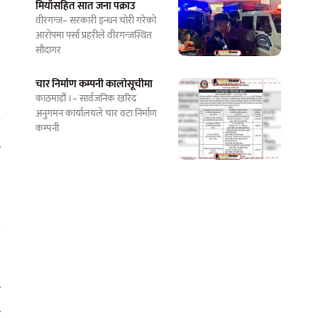
मियाँसहित सात जना पक्राउ
ि
वीरगन्ज– सरकारी इन्धन चोरी गरेको
आरोपमा पर्सा प्रहरीले वीरगन्जस्थित
सौदागर
त
चार निर्माण कम्पनी कालोसूचीमा
काठमाडौं ।– सार्वजनिक खरिद
अनुगमन कार्यालयले चार वटा निर्माण
म
कम्पनी
र
े
झ
ा
र