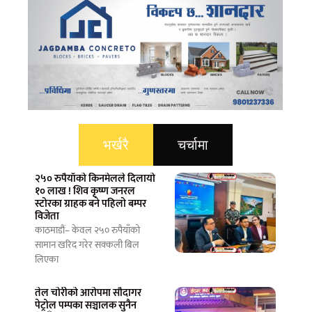
भर्खरै
चर्चामा
२५० रुपैयाँको किनमेलले दिलायो
१० लाख ! शिव कृष्ण जनरल
स्टोरका ग्राहक बने पहिलो बम्पर
विजेता
काठमाडौं– केवल २५० रुपैयाँको
सामान खरिद गरेर सक्कली बिल
लिएका
तेल चोरीको आरोपमा सौदागर
पेट्रोल पम्पका सञ्चालक सुनैन