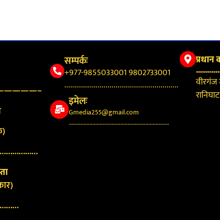
सम्पर्कः
प्रधान 
............
+977-9855033001 9802733001
वीरगंज
..........................................................
—————–
रानिघाट,
इमेलः
न
Gmedia255@gmail.com
....................................................................
क)
………………
्ता
कार)
………