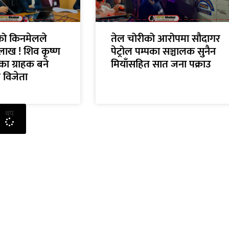
ँको किनमेलले
तेल चोरीको आरोपमा सौदागर
लाख ! शिव कृष्ण
पेट्रोल पम्पका सञ्चालक सुनैन
ा ग्राहक बने
मियाँसहित सात जना पक्राउ
 विजेता
थप