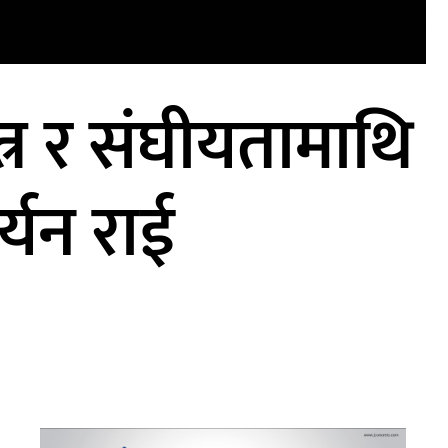
र र संघीयतामाथि
र्यन राई