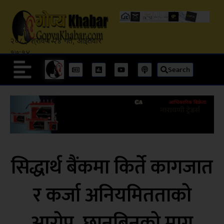
२०८३ श्रावण २४ गते, आईतवार
१७:१४
Search
सिद्धार्थ बैंकमा किर्ते कागजात
र कर्जा अनियमितताको
आरोप, छानबिनको माग