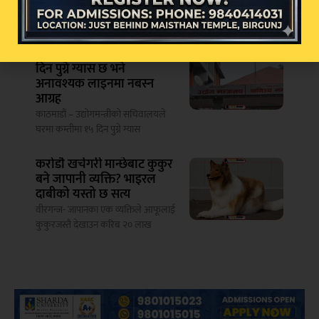
रिभोलुसनरी गार्ड कोप्र्स (आईआरजीसी)ले
हर्मुज जलमार्गमा
उद्योग मन्त्रालयको अपिल : १५
दिन पुग्ने ग्यास छ भने
अनावश्यक लाइनमा नबस्न
आग्रह
काठमाडौं – उद्योगमन्त्रीको सचिवालयले
घरमा कम्तीमा १५ दिन पुग्ने ग्यास
करोडौ खर्चगरी मान्छेबाट कुकुर
बने जापानी व्यक्ति? भाइरल
दाबीको यस्तो छ सत्य
वीरगन्ज- जापानका एक व्यक्तिले आफूलाई
कुकुरजस्तै देखाउन करिब २० लाख