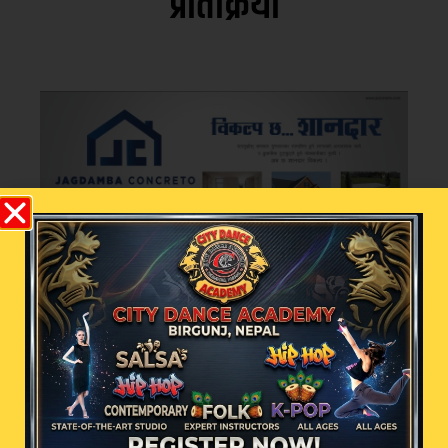
प्रतिक्रिया
भर्खरै
चर्चामा
अमेरिकाले सर्त पूरा गरेपछि मात्र
हर्मुज जलमार्ग खुल्ने इरानको
अडान
काठमाडौं – इरानको इस्लामिक