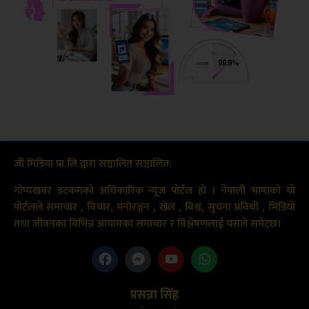
जी मिडिया प्रा.लि.द्वारा सञ्चालित सञ्चालित:
गोप्यखबर डटकमको अधिकारिक न्यूज पोर्टल हो । नेपाली भाषाको यो
पोर्टलले समाचार , विचार, मनोरञ्जन , खेल , बिश्व, सुचना प्रविधी , भिडियो
तथा जीवनका विभिन्न आयामका समाचार र विश्लेषणलाई यसले समेट्छ।
प्रसन्ना सिंह