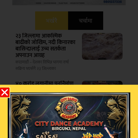
भर्खरै
चर्चामा
२३ जिल्लामा आकस्मिक
बाढीको जोखिम, नदी किनारका
बासिन्दालाई उच्च सतर्कता
अपनाउन आग्रह
काठमाडौं – देशका विभिन्न भागमा वर्षा
सक्रिय भएसँगै २३ जिल्लाका
४० करोड लगानीमा पुनर्निर्माण
हुँदै मन्त्री आवास
काठमाडौं – । जेनजी आन्दोलनमा क्षतिग्रस्त
भैँसेपाटीस्थित मन्त्रीहरूको सरकारी आवास
औषधि लिमिटेडदेखि नेपाल
एयरलाइन्ससम्म सकारात्मक
नतिजा देखिन थालेको
प्रधानमन्त्री शाहको दाबी