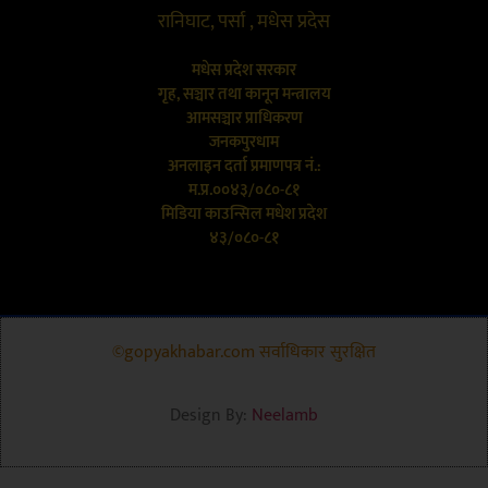
रानिघाट, पर्सा , मधेस प्रदेस
मधेस प्रदेश सरकार
गृह, सञ्चार तथा कानून मन्त्रालय
आमसञ्चार प्राधिकरण
जनकपुरधाम
अनलाइन दर्ता प्रमाणपत्र नं.:
म.प्र.००४३/०८०-८१
मिडिया काउन्सिल मधेश प्रदेश
४३/०८०-८१
©gopyakhabar.com सर्वाधिकार सुरक्षित
Design By:
Neelamb