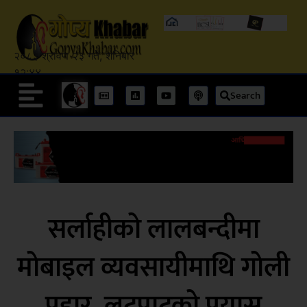
२०८३ श्रावण २३ गते, शनिबार
१२:४४
Search
सर्लाहीको लालबन्दीमा
मोबाइल व्यवसायीमाथि गोली
प्रहार, लुटपाटको प्रयास