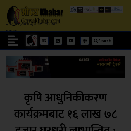
२०८३ श्रावण २५ गते, सोमबार
०९:०९
Search
कृषि आधुनिकीकरण
कार्यक्रमबाट १६ लाख ७८
हजार घरधुरी लाभान्वित :