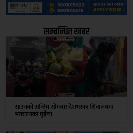
सम्बन्धित खबर
साउनको अन्तिम सोमबारःदेशभरका शिवालयमा
भक्तजनको घुइँचो