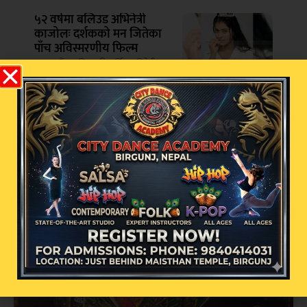
५२ वर्षमा बलिउड अभिनेत्री
काजोलः दर्शकको मन जितेका
पाँच अविस्मरणीय फिल्म
काठमाडौं – बलिउडकी चर्चित अभिनेत्री
काजोलले आज आफ्नो ५२औँ जन्मदिन
सम्बन्धित खबर