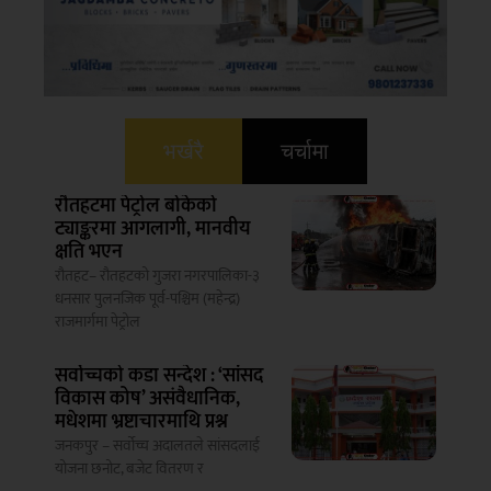
भर्खरै
चर्चामा
रौतहटमा पेट्रोल बोकेको
ट्याङ्करमा आगलागी, मानवीय
क्षति भएन
रौतहट– रौतहटको गुजरा नगरपालिका-३
धनसार पुलनजिक पूर्व-पश्चिम (महेन्द्र)
राजमार्गमा पेट्रोल
सर्वोच्चको कडा सन्देश : ‘सांसद
विकास कोष’ असंवैधानिक,
मधेशमा भ्रष्टाचारमाथि प्रश्न
जनकपुर – सर्वोच्च अदालतले सांसदलाई
योजना छनोट, बजेट वितरण र