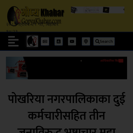
२०८३ श्रावण २१ गते, बिहीबार
१०:२३
Search
पोखरिया नगरपालिकाका दुई
कर्मचारीसहित तीन
जनाविरुद्ध भ्रष्टाचार मुद्दा