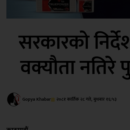
सरकारको निर्दे
वक्यौता नतिरे 
Gopya Khabar
२०८१ कार्तिक २८ गते, बुधबार १६:५३