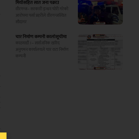
मियाँसहित सात जना पक्राउ
,
वीरगन्ज– सरकारी इन्धन चोरी गरेको
ी
आरोपमा पर्सा प्रहरीले वीरगन्जस्थित
सौदागर
चार निर्माण कम्पनी कालोसूचीमा
े
काठमाडौं ।– सार्वजनिक खरिद
अनुगमन कार्यालयले चार वटा निर्माण
त
कम्पनी
ो
क
ु
ा
।
र