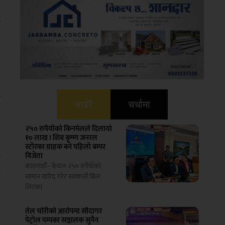
ो
र
र
क
भर्खरै
चर्चामा
२५० रुपैयाँको किनमेलले दिलायो
१० लाख ! शिव कृष्ण जनरल
५
स्टोरका ग्राहक बने पहिलो बम्पर
क
विजेता
काठमाडौं– केवल २५० रुपैयाँको
े
सामान खरिद गरेर सक्कली बिल
लिएका
तेल चोरीको आरोपमा सौदागर
ै
पेट्रोल पम्पका सञ्चालक सुनैन