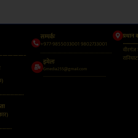
सम्पर्कः
प्रधान 
............
+977-9855033001 9802733001
वीरगंज
..........................................................
—————–
रानिघाट,
इमेलः
न
Gmedia255@gmail.com
....................................................................
क)
………………
्ता
कार)
………