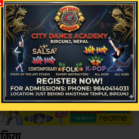
ोग लगायतले भनेको बताउनु भयो ।
उठाउने विषयमा आफ्नो राजश्व उठाउने बाहेक कुनै व्यक्तिगत 
त प्राधिकरणमा बसेर व्यक्तिगत र राजनीतिक फाइदाको लाग
को ऐन कानूनका आधारमा काम गरिरहेको बताउनु भयो । उहाँल
ाँकी विद्युत महशुल उठाउने प्रतिवद्धता जनाउनु भयो ।
िक्रिया