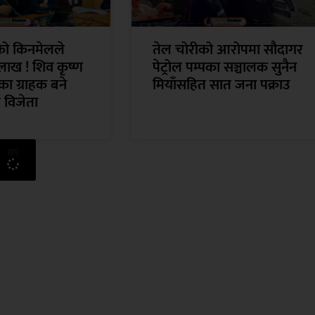
ँको किनमेलले
तेल चोरीको आरोपमा सौदागर
लाख ! शिव कृष्ण
पेट्रोल पम्पका सञ्चालक सुनैन
ा ग्राहक बने
मियाँसहित सात जना पक्राउ
 विजेता
थप