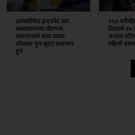
अव्यवस्थित इन्टरनेट तार
२५० रुपैया
व्यवस्थापनमा वीरगन्ज
दिलायो १० 
महानगरको कडा कदम:
जनरल स्टोरक
सोमबार पुनः बृहत् छलफल
पहिलो बम्पर
हुने