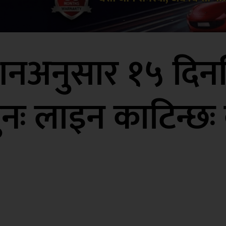
शनअनुसार १५ दिनभित
पुनः लाइन काटिन्