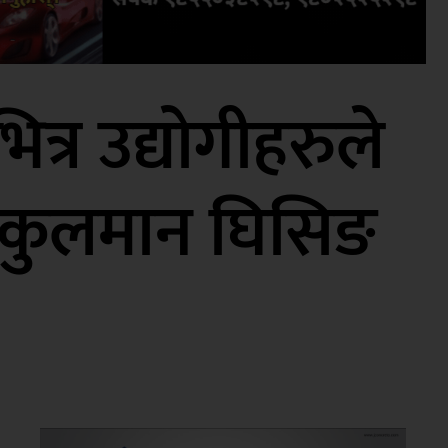
्र उद्योगीहरुले
छः कुलमान घिसिङ