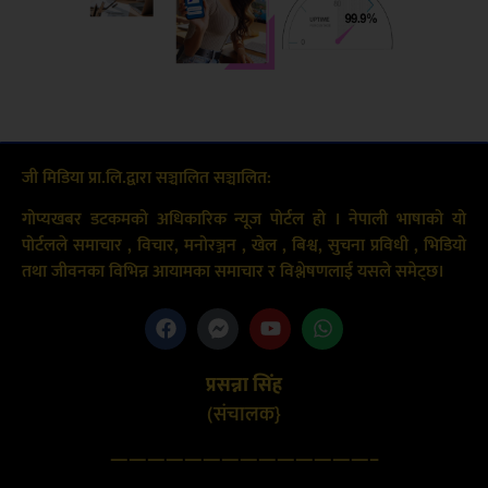
जी मिडिया प्रा.लि.द्वारा सञ्चालित सञ्चालित:
गोप्यखबर डटकमको अधिकारिक न्यूज पोर्टल हो । नेपाली भाषाको यो
पोर्टलले समाचार , विचार, मनोरञ्जन , खेल , बिश्व, सुचना प्रविधी , भिडियो
तथा जीवनका विभिन्न आयामका समाचार र विश्लेषणलाई यसले समेट्छ।
प्रसन्ना सिंह
(संचालक}
——————————————–