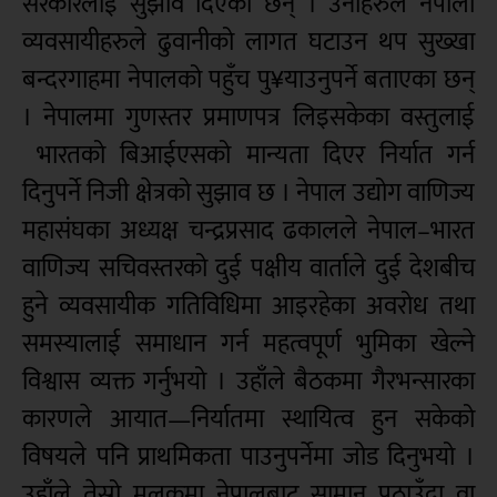
सरकारलाई सुझाव दिएका छन् । उनीहरुले नेपाली
व्यवसायीहरुले ढुवानीको लागत घटाउन थप सुख्खा
बन्दरगाहमा नेपालको पहुँच पु¥याउनुपर्ने बताएका छन्
। नेपालमा गुणस्तर प्रमाणपत्र लिइसकेका वस्तुलाई
भारतको बिआईएसको मान्यता दिएर निर्यात गर्न
दिनुपर्ने निजी क्षेत्रको सुझाव छ । नेपाल उद्योग वाणिज्य
महासंघका अध्यक्ष चन्द्रप्रसाद ढकालले नेपाल–भारत
वाणिज्य सचिवस्तरको दुई पक्षीय वार्ताले दुई देशबीच
हुने व्यवसायीक गतिविधिमा आइरहेका अवरोध तथा
समस्यालाई समाधान गर्न महत्वपूर्ण भुमिका खेल्ने
विश्वास व्यक्त गर्नुभयो । उहाँले बैठकमा गैरभन्सारका
कारणले आयात—निर्यातमा स्थायित्व हुन सकेको
विषयले पनि प्राथमिकता पाउनुपर्नेमा जोड दिनुभयो ।
उहाँले तेस्रो मुलुकमा नेपालबाट सामान पठाउँदा वा