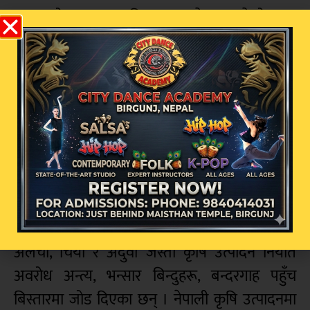
पुनरावलोकनसम्मका विषय उठाउने तय गरेको छ ।
नेपाली व्यवसायीहरुले ढुवानीको लागत घटाउन,
विराटनगर–सुनौली–नौतनवा रेल सेवालाई निरन्तरता
दिन र थप बन्दरगाहमा नेपालको पहुँच पु¥याउने
एजेण्डा समेत राख्ने भएको छ । नेपाल—भारतबीच
पारवहन तथा व्यापार सम्झौता भएको लामो समय
भएपनि वर्षौंदेखि व्यापारमा समस्या रहेका छन् ।
बैठकमा २००९ को नेपाल–भारत वाणिज्य सन्धि
पुनरावलोकन गर्न सरकारलाई निजी क्षेत्रले सुझाव
दिएको छ । व्यवसायीहरुले निकासीमा सहजीकरण,
अलैंची, चिया र अदुवा जस्ता कृषि उत्पादन निर्यात
अवरोध अन्त्य, भन्सार बिन्दुहरू, बन्दरगाह पहुँच
बिस्तारमा जोड दिएका छन् । नेपाली कृषि उत्पादनमा