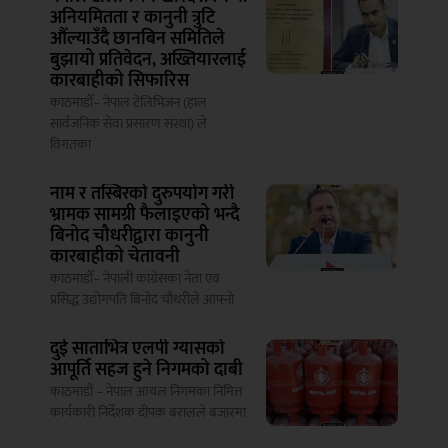
अनियमितता र कानुनी त्रुटि
औँल्याउँदै छानबिन समितिले
बुझायो प्रतिवेदन, अख्तियारलाई
कारबाहीको सिफारिस
काठमाडौँ– नेपाल टेलिभिजन (हाल
सार्वजनिक सेवा प्रसारण संस्था) ले
विगतका
नाम र तस्बिरको दुरुपयोग गरी
भ्रामक सामग्री फैलाइएको भन्दै
बिनोद चौधरीद्वारा कानुनी
कारबाहीको चेतावनी
काठमाडौँ– नेपाली कांग्रेसका नेता एवं
प्रसिद्ध उद्योगपति बिनोद चौधरीले आफ्नो
दुई साताभित्र एलपी ग्यासको
आपूर्ति सहज हुने निगमको दाबी
काठमाडौं – नेपाल आयल निगमका निमित्त
कार्यकारी निर्देशक दीपक बरालले बजारमा