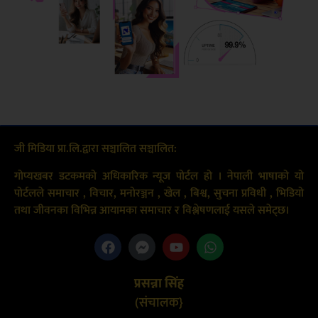
जी मिडिया प्रा.लि.द्वारा सञ्चालित सञ्चालित:
गोप्यखबर डटकमको अधिकारिक न्यूज पोर्टल हो । नेपाली भाषाको यो
पोर्टलले समाचार , विचार, मनोरञ्जन , खेल , बिश्व, सुचना प्रविधी , भिडियो
तथा जीवनका विभिन्न आयामका समाचार र विश्लेषणलाई यसले समेट्छ।
प्रसन्ना सिंह
(संचालक}