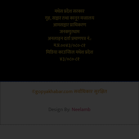
मधेस प्रदेश सरकार
गृह, सञ्चार तथा कानून मन्त्रालय
आमसञ्चार प्राधिकरण
जनकपुरधाम
अनलाइन दर्ता प्रमाणपत्र नं.:
म.प्र.००४३/०८०-८१
मिडिया काउन्सिल मधेश प्रदेश
४३/०८०-८१
©gopyakhabar.com सर्वाधिकार सुरक्षित
Design By:
Neelamb