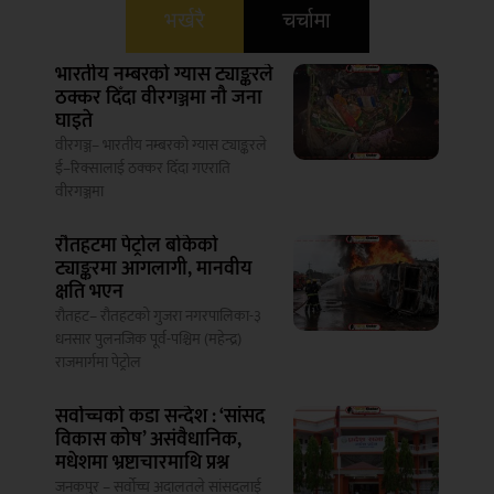
भर्खरै
चर्चामा
भारतीय नम्बरको ग्यास ट्याङ्करले
ठक्कर दिँदा वीरगञ्जमा नौ जना
घाइते
वीरगञ्ज– भारतीय नम्बरको ग्यास ट्याङ्करले
ई–रिक्सालाई ठक्कर दिँदा गएराति
वीरगञ्जमा
रौतहटमा पेट्रोल बोकेको
ट्याङ्करमा आगलागी, मानवीय
क्षति भएन
रौतहट– रौतहटको गुजरा नगरपालिका-३
धनसार पुलनजिक पूर्व-पश्चिम (महेन्द्र)
राजमार्गमा पेट्रोल
सर्वोच्चको कडा सन्देश : ‘सांसद
विकास कोष’ असंवैधानिक,
मधेशमा भ्रष्टाचारमाथि प्रश्न
जनकपुर – सर्वोच्च अदालतले सांसदलाई