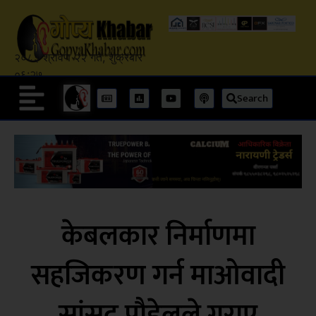
२०८३ श्रावण २२ गते, शुक्रबार
०६:२७
Search
केबलकार निर्माणमा
सहजिकरण गर्न माओवादी
सांसद पौडेलले गराए