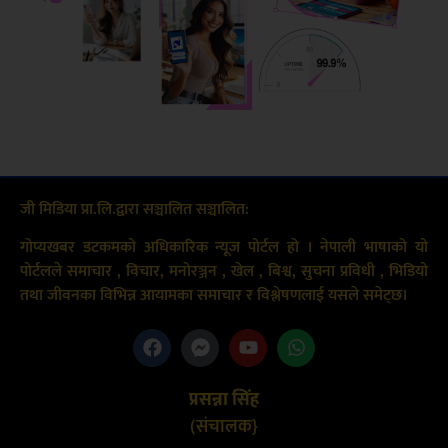
जी मिडिया प्रा.लि.द्वारा सञ्चालित सञ्चालित:
गोप्यखबर डटकमको अधिकारिक न्यूज पोर्टल हो । नेपाली भाषाको यो
पोर्टलले समाचार , विचार, मनोरञ्जन , खेल , बिश्व, सुचना प्रविधी , भिडियो
तथा जीवनका विभिन्न आयामका समाचार र विश्लेषणलाई यसले समेट्छ।
प्रसन्ना सिंह
(संचालक}