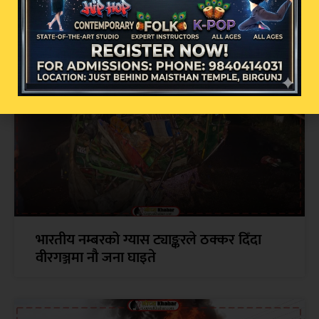
आठौँ दिनको आमरण अनशन: विनय यादवको
संघर्ष, योगदान र राज्यको मौनता
भारतीय नम्बरको ग्यास ट्याङ्करले ठक्कर दिँदा
वीरगञ्जमा नौ जना घाइते