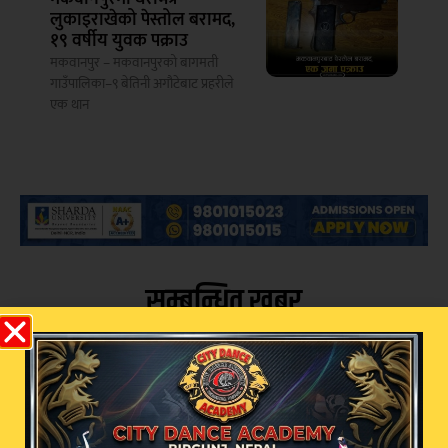
लुकाइराखेको पेस्तोल बरामद,
१९ वर्षीय युवक पक्राउ
मकवानपुर – मकवानपुरको बागमती
गाउँपालिका–९ बेतिनी अगौटेबाट प्रहरीले
एक थान
सम्बन्धित खबर