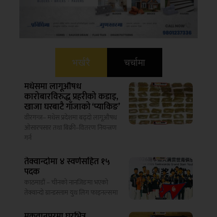
भर्खरै
चर्चामा
मधेसमा लागूऔषध
कारोबारविरुद्ध प्रहरीको कडाइ,
खाजा घरबाटै गाँजाको ‘प्याकिङ’
वीरगन्ज– मधेस प्रदेशमा बढ्दो लागूऔषध
ओसारपसार तथा बिक्री–वितरण नियन्त्रण
गर्न
तेक्वान्दोमा ४ स्वर्णसहित १५
पदक
काठमाडौं – चीनको नानजिङमा भएको
तेक्वान्दो ग्रान्डस्लाम युथ लिग फाइनल्समा
मकवानपुरमा घरभित्र