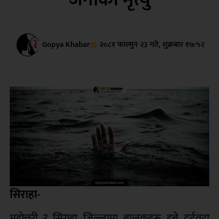
Gopya Khabar
२०८१ फाल्गुन २३ गते, शुक्रबार १७:५२
सिराहा-
महोत्तरी र सिराहा जिल्लामा बालकहरू डुब्ने दुईवटा