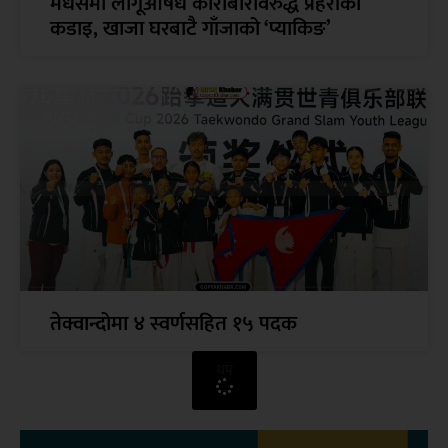
मधेसमा लागूऔषध कारोबारविरुद्ध प्रहरीको
कडाइ, खाजा घरबाटै गाँजाको ‘प्याकिङ’
तेक्वान्दोमा ४ स्वर्णसहित १५ पदक
थप