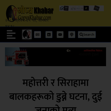
२०८३ श्रावण २५ गते, सोमबार
१४:१८
Search
महोत्तरी र सिराहामा
बालकहरूको डुब्ने घटना, दुई
जनाको मृत्यु