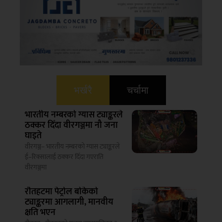
भर्खरै
चर्चामा
भारतीय नम्बरको ग्यास ट्याङ्करले
ठक्कर दिँदा वीरगञ्जमा नौ जना
घाइते
वीरगञ्ज– भारतीय नम्बरको ग्यास ट्याङ्करले
ई–रिक्सालाई ठक्कर दिँदा गएराति
वीरगञ्जमा
रौतहटमा पेट्रोल बोकेको
ट्याङ्करमा आगलागी, मानवीय
क्षति भएन