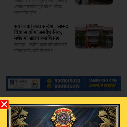
रौतहट– रौतहटको गुजरा नगरपालिका-३
धनसार पुलनजिक पूर्व-पश्चिम (महेन्द्र)
राजमार्गमा पेट्रोल
सर्वोच्चको कडा सन्देश : ‘सांसद
विकास कोष’ असंवैधानिक,
मधेशमा भ्रष्टाचारमाथि प्रश्न
जनकपुर – सर्वोच्च अदालतले सांसदलाई
योजना छनोट, बजेट वितरण र
सम्बन्धित खबर