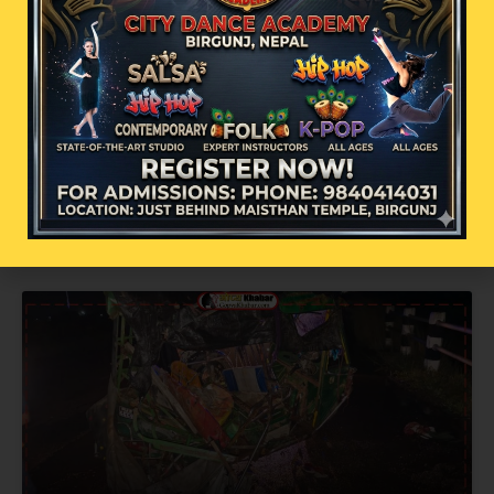
आठौँ दिनको आमरण अनशन: विनय यादवको
संघर्ष, योगदान र राज्यको मौनता