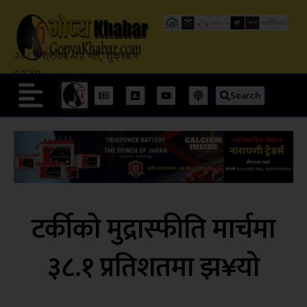
२०८३ श्रावण २२ गते, शुक्रबार
००:४०
Search
टर्कीको मुद्रास्फीति मार्चमा
३८.१ प्रतिशतमा झ¥यो