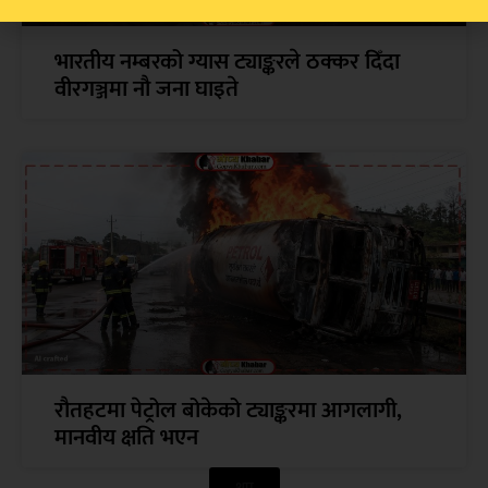
भारतीय नम्बरको ग्यास ट्याङ्करले ठक्कर दिँदा
वीरगञ्जमा नौ जना घाइते
रौतहटमा पेट्रोल बोकेको ट्याङ्करमा आगलागी,
मानवीय क्षति भएन