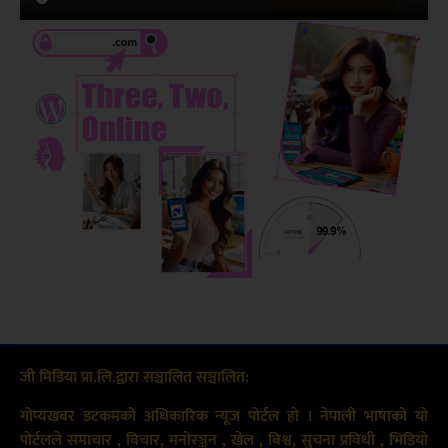
जी मिडिया प्रा.लि.द्वारा सञ्चालित सञ्चालित:
गोप्यखबर डटकमको अधिकारिक न्यूज पोर्टल हो । नेपाली भाषाको यो
पोर्टलले समाचार , विचार, मनोरञ्जन , खेल , बिश्व, सुचना प्रविधी , भिडियो