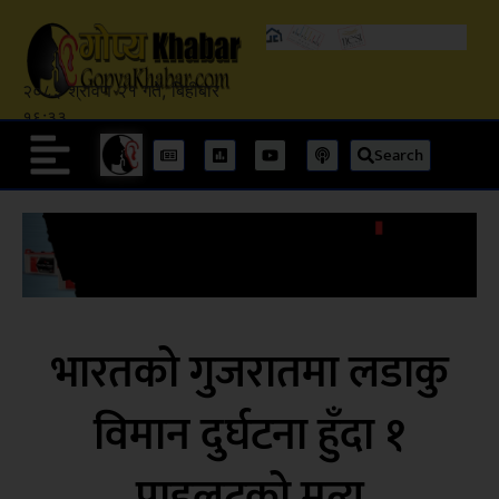
२०८३ श्रावण २१ गते, बिहीबार
१६:३३
Search
भारतको गुजरातमा लडाकु
विमान दुर्घटना हुँदा १
पाइलटको मृत्यु