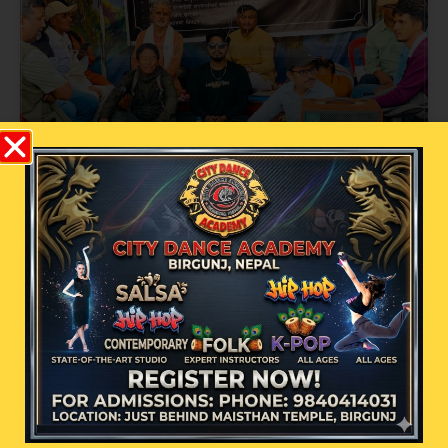
आठौँ दिनको आमरण अनशन: विनय यादवको
संघर्ष, योगदान र राज्यको मौनता