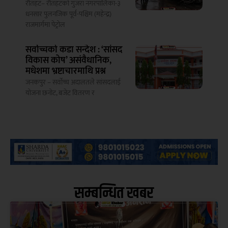
रौतहट– रौतहटको गुजरा नगरपालिका-३
धनसार पुलनजिक पूर्व-पश्चिम (महेन्द्र)
राजमार्गमा पेट्रोल
सर्वोच्चको कडा सन्देश : ‘सांसद
विकास कोष’ असंवैधानिक,
मधेशमा भ्रष्टाचारमाथि प्रश्न
जनकपुर – सर्वोच्च अदालतले सांसदलाई
योजना छनोट, बजेट वितरण र
सम्बन्धित खबर