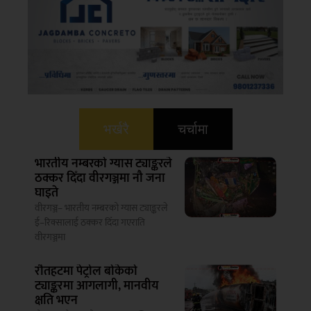
भर्खरै
चर्चामा
भारतीय नम्बरको ग्यास ट्याङ्करले
ठक्कर दिँदा वीरगञ्जमा नौ जना
घाइते
वीरगञ्ज– भारतीय नम्बरको ग्यास ट्याङ्करले
ई–रिक्सालाई ठक्कर दिँदा गएराति
वीरगञ्जमा
रौतहटमा पेट्रोल बोकेको
ट्याङ्करमा आगलागी, मानवीय
क्षति भएन