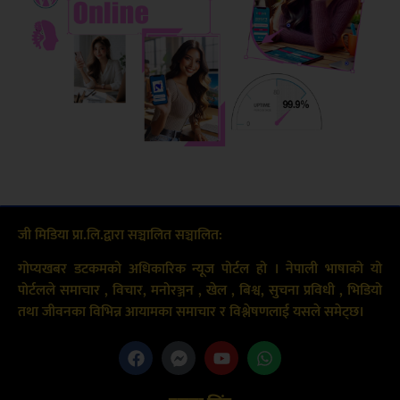
जी मिडिया प्रा.लि.द्वारा सञ्चालित सञ्चालित:
गोप्यखबर डटकमको अधिकारिक न्यूज पोर्टल हो । नेपाली भाषाको यो
पोर्टलले समाचार , विचार, मनोरञ्जन , खेल , बिश्व, सुचना प्रविधी , भिडियो
तथा जीवनका विभिन्न आयामका समाचार र विश्लेषणलाई यसले समेट्छ।