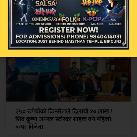
अव्यवस्थित इन्टरनेट तार व्यवस्थापनमा वीरगन्ज
महानगरको कडा कदम: सोमबार पुनः बृहत्
छलफल हुने
२५० रुपैयाँको किनमेलले दिलायो १० लाख !
शिव कृष्ण जनरल स्टोरका ग्राहक बने पहिलो
बम्पर विजेता