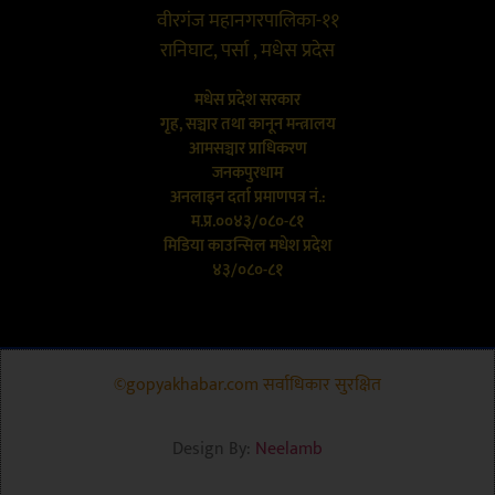
वीरगंज महानगरपालिका-११
रानिघाट, पर्सा , मधेस प्रदेस
मधेस प्रदेश सरकार
गृह, सञ्चार तथा कानून मन्त्रालय
आमसञ्चार प्राधिकरण
जनकपुरधाम
अनलाइन दर्ता प्रमाणपत्र नं.:
म.प्र.००४३/०८०-८१
मिडिया काउन्सिल मधेश प्रदेश
४३/०८०-८१
©gopyakhabar.com सर्वाधिकार सुरक्षित
Design By:
Neelamb