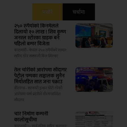
भर्खरै
चर्चामा
२५० रुपैयाँको किनमेलले
दिलायो १० लाख ! शिव कृष्ण
जनरल स्टोरका ग्राहक बने
पहिलो बम्पर विजेता
काठमाडौं– केवल २५० रुपैयाँको सामान
खरिद गरेर सक्कली बिल लिएका
तेल चोरीको आरोपमा सौदागर
पेट्रोल पम्पका सञ्चालक सुनैन
मियाँसहित सात जना पक्राउ
वीरगन्ज– सरकारी इन्धन चोरी गरेको
आरोपमा पर्सा प्रहरीले वीरगन्जस्थित
सौदागर
चार निर्माण कम्पनी
कालोसूचीमा
काठमाडौं ।– सार्वजनिक खरिद अनुगमन