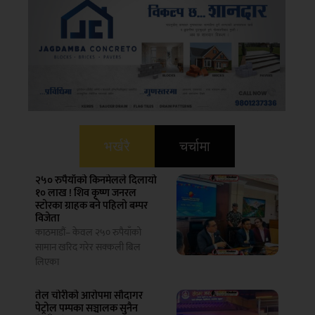
भर्खरै
चर्चामा
२५० रुपैयाँको किनमेलले दिलायो
१० लाख ! शिव कृष्ण जनरल
स्टोरका ग्राहक बने पहिलो बम्पर
विजेता
काठमाडौं– केवल २५० रुपैयाँको
सामान खरिद गरेर सक्कली बिल
लिएका
तेल चोरीको आरोपमा सौदागर
पेट्रोल पम्पका सञ्चालक सुनैन