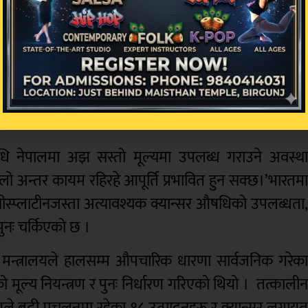
ने कानुनी व्यवस्था भए पनि प्रक्रिया जटिल र ढिलो छ 
को औषधि व्यवस्था विभागको सिफारिसमा नेपाल सरकारल
ल्याउने मुख्य स्रोत भारत हो जुन देशबाट औषधि ल्याइन्छ, त्यह
पालमा झण्डै ५० प्रतिशतसम्म कम मूल्य कायम गरिएको छ,
ि नेपालमा अझ सस्तो मूल्यमा उपलब्ध गराउने अवस्थ
लो अन्तर कायम रहिरहे आपूर्ति प्रभावित हुन सक्छ।’भारतम
र सीस्प्लाटीनजस्ता अत्यावश्यक क्यान्सर औषधिको उपलब्धता
पुनः चर्किएको छ ।
य मन्त्रालयले हालसम्म औपचारिक धारणा सार्वजनिक गरेक
ल्य नियन्त्रण र पुनः निर्धारण गरिएको थियो । तत्काली
णयले बढी प्रचलनमा रहेका १८ उत्पादनहरू र क्यान्सर लगाय