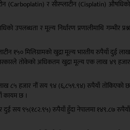
्लाटीन (Carboplatin) र सीस्प्लाटीन (Cisplatin) औषधिक
को उपलब्धता र मूल्य निर्धारण प्रणालीमाथि गम्भीर प्रश्
लाटीन १५० मिलिग्रामको खुद्रा मूल्य भारतीय रुपैयाँ दुई ला
सरकारले तोकेको अधिकतम खुद्रा मूल्य एक लाख ४९ हजा
 ६ लाख ८५ हजार नौं सय ९४ (६,८५९.९४) रुपैयाँ तोकिएको 
ाँ कायम छ ।
 दुई सय ९५(१८२.९५) रुपैयाँ हुँदा नेपालमा १४९.८७ रुपैया