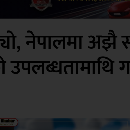
यो, नेपालमा अझै स
पलब्धतामाथि गम्भ