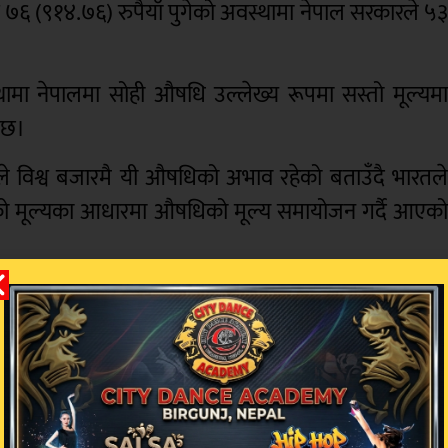
य ७६ (९१४.७६) रुपैयाँ पुगेको अवस्थामा नेपाल सरकारले ५
्थामा नेपालमा सोही औषधि उल्लेख्य रूपमा सस्तो मूल्यम
ो छ।
े विश्व बजारमै यी औषधिको अभाव रहेको बताउँदै भारतल
्थको मूल्यका आधारमा औषधिको मूल्य समायोजन गर्दै आएक
 समायोजन गरेपनि नेपालमा भने ११ वर्षंसम्म मूल्य समायोज
रेक वर्ष मूल्य समायोजन हुन्छ । नेपालमा ११ वर्षसम्म पन
र्थको मूल्य अत्यधिक बढेपछि भारतले आफ्नो देशमा औषधिक