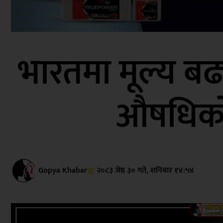
भारतमा मूल्य बढ्
औषधिको उ
Gopya Khabar
२०८३ जेष्ठ ३० गते, शनिबार १४:५४