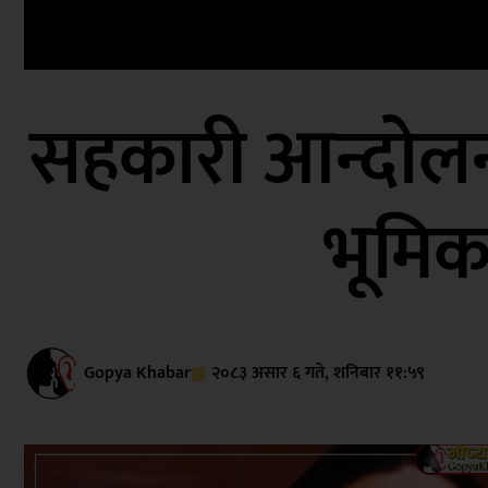
सहकारी आन्दोलनल
भूमिका
Gopya Khabar
२०८३ असार ६ गते, शनिबार ११:५९