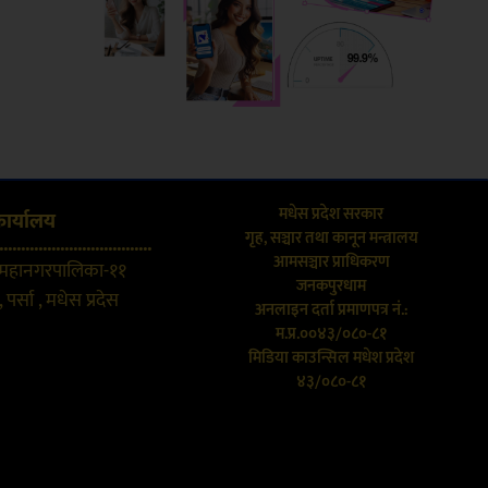
मधेस प्रदेश सरकार
कार्यालय
गृह, सञ्चार तथा कानून मन्त्रालय
...................................
आमसञ्चार प्राधिकरण
 महानगरपालिका-११
जनकपुरधाम
 पर्सा , मधेस प्रदेस
अनलाइन दर्ता प्रमाणपत्र नं.:
म.प्र.००४३/०८०-८१
मिडिया काउन्सिल मधेश प्रदेश
४३/०८०-८१