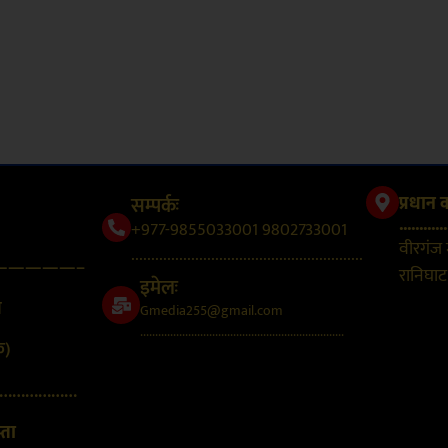
सम्पर्कः
प्रधान 
............
+977-9855033001 9802733001
वीरगंज
..........................................................
—————–
रानिघाट,
इमेलः
न
Gmedia255@gmail.com
....................................................................
क)
………………
्ता