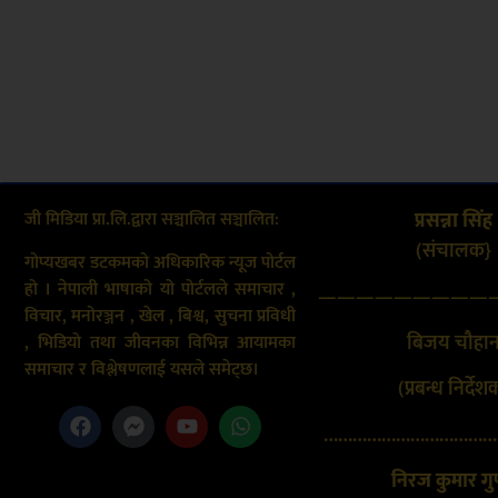
जी मिडिया प्रा.लि.द्वारा सञ्चालित सञ्चालित:
प्रसन्ना सिंह
(संचालक}
गोप्यखबर डटकमको अधिकारिक न्यूज पोर्टल
हो । नेपाली भाषाको यो पोर्टलले समाचार ,
—————————
विचार, मनोरञ्जन , खेल , बिश्व, सुचना प्रविधी
बिजय चौहा
, भिडियो तथा जीवनका विभिन्न आयामका
समाचार र विश्लेषणलाई यसले समेट्छ।
(प्रबन्ध निर्देश
………………………………
निरज कुमार गुप