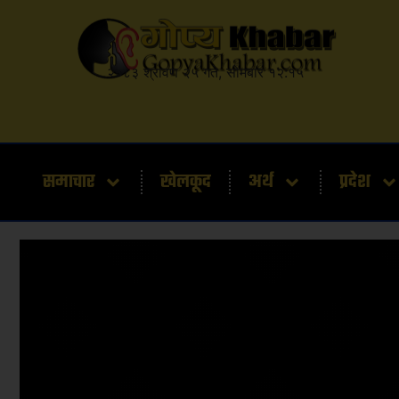
२०८३ श्रावण २५ गते, सोमबार १२:१५
समाचार
खेलकूद
अर्थ
प्रदेश