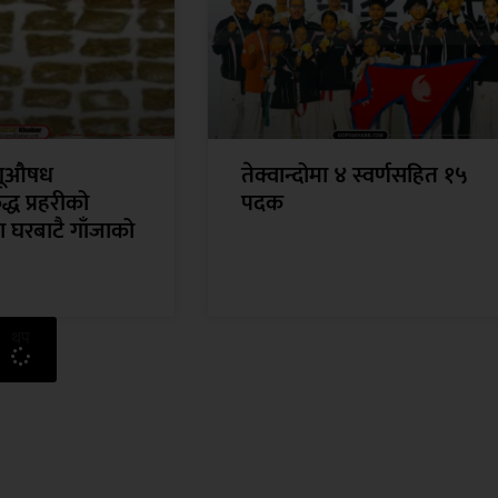
गूऔषध
तेक्वान्दोमा ४ स्वर्णसहित १५
्ध प्रहरीको
पदक
 घरबाटै गाँजाको
थप