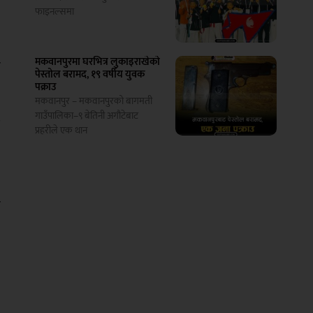
,
फाइनल्समा
मकवानपुरमा घरभित्र लुकाइराखेको
ा
पेस्तोल बरामद, १९ वर्षीय युवक
पक्राउ
मकवानपुर – मकवानपुरको बागमती
गाउँपालिका–९ बेतिनी अगौटेबाट
ै
प्रहरीले एक थान
ै
ो
।