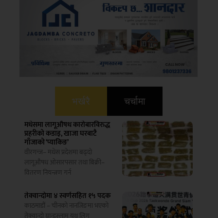
भर्खरै
चर्चामा
मधेसमा लागूऔषध कारोबारविरुद्ध
प्रहरीको कडाइ, खाजा घरबाटै
गाँजाको ‘प्याकिङ’
वीरगन्ज– मधेस प्रदेशमा बढ्दो
लागूऔषध ओसारपसार तथा बिक्री–
वितरण नियन्त्रण गर्न
तेक्वान्दोमा ४ स्वर्णसहित १५ पदक
काठमाडौं – चीनको नानजिङमा भएको
तेक्वान्दो ग्रान्डस्लाम युथ लिग