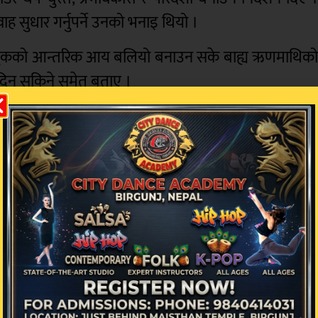
रवाह सुधार गर्नुपर्ने उनको भनाइ थियो ।
गरी मुलुकको आन्तरिक आय बलियो बनाउन सके बाह्य ऋणमाथिक
ि दिन सकिने समेत बताए ।
 चिनिएका अधिकारीहरूलाई राज्यको प्रतिष्ठासँग जोडिएक
गामी ६ देखि ८ महिनाभित्र परिणाम देखिने विश्वास व्यक्त गरे ।
िव यमलाल भुसाल, डा. भीष्मकुमार भुसाल र प्रेमप्रसा
िवलाई मन्त्रालयले क्रमशः भन्सार विभागको महानिर्देशक
को उपमहानिर्देशकको जिम्मेवारी दिएको थियो।
को निर्देशनलाई इमानदारीपूर्वक पालना गर्दै राजस्व संकल
त गरेका छन् ।