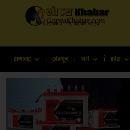
२०८३ श्रावण २१ गते, बिहीबार १३:३०
समाचार
खेलकूद
अर्थ
प्रदेश