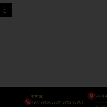
थप
सम्पर्कः
प्रधान 
............
+977-9855033001 9802733001
वीरगंज