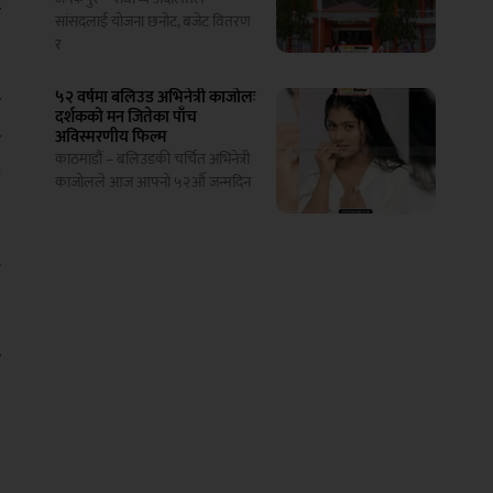
ो
सांसदलाई योजना छनोट, बजेट वितरण
र
५२ वर्षमा बलिउड अभिनेत्री काजोलः
ा
दर्शकको मन जितेका पाँच
अविस्मरणीय फिल्म
ा
काठमाडौं – बलिउडकी चर्चित अभिनेत्री
ष
काजोलले आज आफ्नो ५२औँ जन्मदिन
न
क
े
।