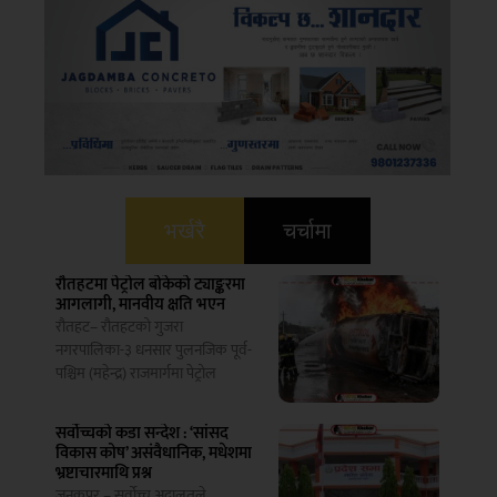
भर्खरै
चर्चामा
रौतहटमा पेट्रोल बोकेको ट्याङ्करमा
आगलागी, मानवीय क्षति भएन
रौतहट– रौतहटको गुजरा
नगरपालिका-३ धनसार पुलनजिक पूर्व-
पश्चिम (महेन्द्र) राजमार्गमा पेट्रोल
सर्वोच्चको कडा सन्देश : ‘सांसद
विकास कोष’ असंवैधानिक, मधेशमा
भ्रष्टाचारमाथि प्रश्न
जनकपुर – सर्वोच्च अदालतले