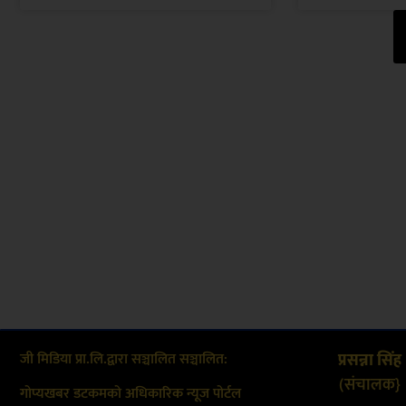
जी मिडिया प्रा.लि.द्वारा सञ्चालित सञ्चालित:
प्रसन्ना सिंह
(संचालक}
गोप्यखबर डटकमको अधिकारिक न्यूज पोर्टल