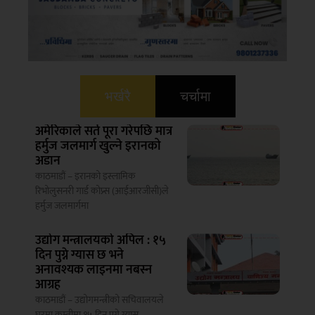
भर्खरै
चर्चामा
अमेरिकाले सर्त पूरा गरेपछि मात्र
हर्मुज जलमार्ग खुल्ने इरानको
अडान
काठमाडौं – इरानको इस्लामिक
रिभोलुसनरी गार्ड कोप्र्स (आईआरजीसी)ले
हर्मुज जलमार्गमा
उद्योग मन्त्रालयको अपिल : १५
दिन पुग्ने ग्यास छ भने
अनावश्यक लाइनमा नबस्न
आग्रह
काठमाडौं – उद्योगमन्त्रीको सचिवालयले
घरमा कम्तीमा १५ दिन पुग्ने ग्यास