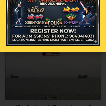
साउनमा माछामासु छाड्दा कटहरको माग बढ्यो,
महँगो मूल्यमा पनि ग्राहकको घुइँचो