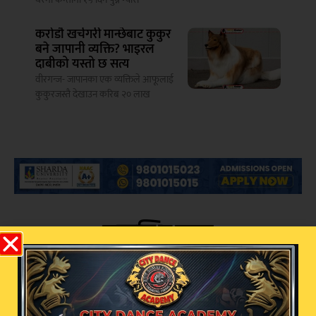
करोडौ खर्चगरी मान्छेबाट कुकुर
बने जापानी व्यक्ति? भाइरल
दाबीको यस्तो छ सत्य
वीरगन्ज- जापानका एक व्यक्तिले आफूलाई
कुकुरजस्तै देखाउन करिब २० लाख
सम्बन्धित खबर