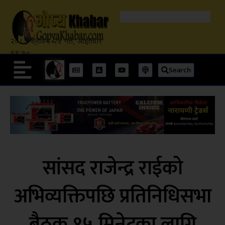
२०८३ श्रावण २४ गते, आईतवार
१९:१०
Search
सांसद राजेन्द्र राईको
अभिव्यक्तिपछि प्रतिनिधिसभा
बैठक १५ मिनेटका लागि