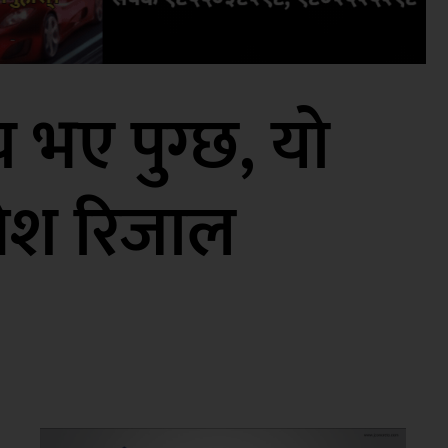
भए पुग्छ, याे
रमेश रिजाल