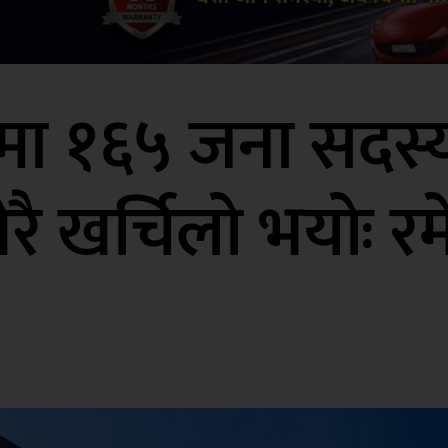
मा १६५ जना सदस्य 
धेरै खर्चिलो भयोः 