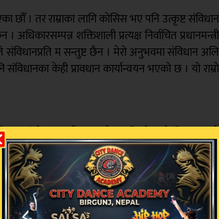
का छौँ । तर राम्राका लागि कोसिस भए पनि उत्कृष्ट संविधा
अधिकारसम्पन्न शक्तिशाली प्रत्यक्ष निर्वाचित प्रधानमन्त्र
हिले संविधानप्रति म सन्तुष्ट छैन । मेरो अनुभवमा संविधान अल
 संविधानका केही प्रावधान कार्यान्वयन भएको छ । यो राम्र
िधान संशोधन नगरी मुलुकले समृद्धिको बाटो लिन्छ जस्त
 व्यवस्था गर्नुपर्छ । ‘थ्रेस होल्ड’ र समानुपातिकरसमावेश
नताको सुझावसहित संविधान संशोधनमा सबै दलबीच सहमति हु
म सबैलाई सहमतिमा ल्याउनुपर्छ । स्थिर सरकारका लाग