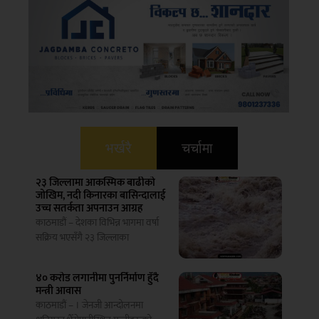
भर्खरै
चर्चामा
२३ जिल्लामा आकस्मिक बाढीको
जोखिम, नदी किनारका बासिन्दालाई
उच्च सतर्कता अपनाउन आग्रह
काठमाडौं – देशका विभिन्न भागमा वर्षा
सक्रिय भएसँगै २३ जिल्लाका
४० करोड लगानीमा पुनर्निर्माण हुँदै
मन्त्री आवास
काठमाडौं – । जेनजी आन्दोलनमा