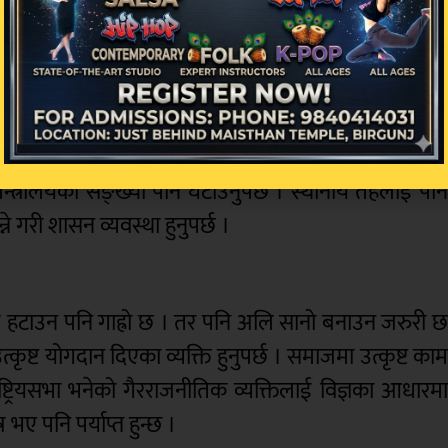
 छ । प्रदेशप्रति आम जनताको भावना राम्रो छैन । तर, सब
। प्रतिनिधिसभा सदस्यको सङ्ख्या धेरै भयो । धेरै खर्चिल
। त्यसका लागि निर्वाचन प्रणालीमा सोचविचार गर्नुपर्छ 
दा बढी बढाउनै हुँदैन । त्यहीअनुसार सङ्घीय मन्त्रालयक
 मन्त्रालयको सङ्ख्या पनि घटाउनुपर्छ । स्थानीय तहलाई पन
े गरी शासन व्यवस्था हुनुपर्छ ।
ाई हटाउन पनि गाह्रो छ । तर पनि अलि सानो बनाउन जरुरी 
्कृष्ट योगदान दिएका व्यक्ति हुनुपर्छ । समाजमा उत्कृष्ट का
े राष्ट्रियसभा भनेको गैरराजनीतिक व्यक्तिलाई विज्ञका आधारम
भए पनि पर्याप्त हुन्छ ।