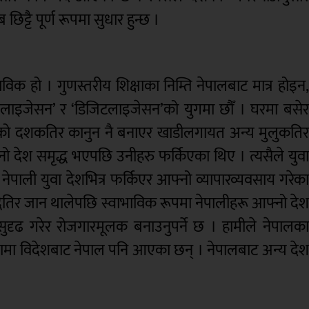
ट्टै पूर्ण रूपमा सुधार हुन्छ ।
िक हो । गुणस्तरीय शिक्षाका निम्ति नेपालबाट मात्र होइन
ोबलाइजेसन’ र ‘डिजिटलाइजेसन’को युगमा छौँ । घरमा बसे
 ७० को दशकतिर कानुन नै बनाएर खाडीलगायत अन्य मुलुकति
नो देश समृद्ध भएपछि उनीहरु फर्किएका थिए । त्यसैले युव
 नेपाली युवा देशभित्र फर्किएर आफ्नो व्यापारव्यवसाय गरेक
ृद्धितिर जान थालेपछि स्वाभाविक रूपमा नेपालीहरू आफ्नो दे
सुदृढ गरेर रोजगारमूलक बनाउनुपर्ने छ । हामीले नेपालक
लामा विदेशबाट नेपाल पनि आएका छन् । नेपालबाट अन्य दे