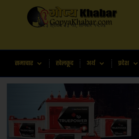
२०८३ श्रावण २३ गते, शनिबार १५:०४
समाचार
खेलकूद
अर्थ
प्रदेश