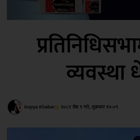
प्रतिनिधिसभा
व्यवस्था 
Gopya Khabar
२०८२ जेष्ठ ९ गते, शुक्रबार १०:०९