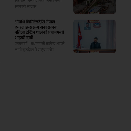
क्षतिग्रस्त भैँसेपाटीस्थित मन्त्रीहरूको
े
सरकारी आवास
।
औषधि लिमिटेडदेखि नेपाल
त
एयरलाइन्ससम्म सकारात्मक
नतिजा देखिन थालेको प्रधानमन्त्री
शाहको दाबी
काठमाडौं – प्रधानमन्त्री बालेन्द्र शाहले
लामो सुरुदेखि नै राष्ट्रिय उद्योग
ो
ो
।
छ
त