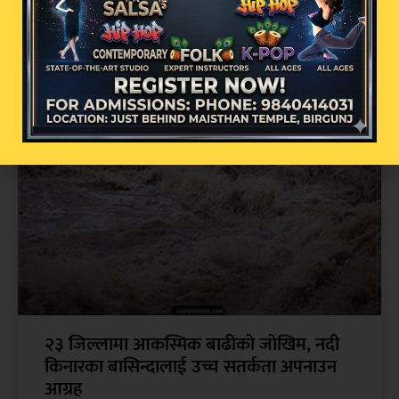
धर्तीको भू-स्वर्ग बाजुराको बडी मालिकामा भदौ १
गतेबाट पूजा आरम्भ हुने
२३ जिल्लामा आकस्मिक बाढीको जोखिम, नदी
किनारका बासिन्दालाई उच्च सतर्कता अपनाउन
आग्रह