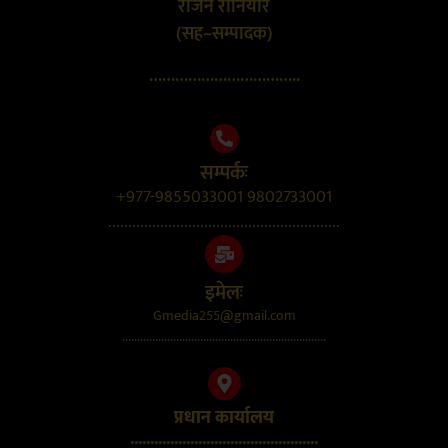
राजन रौनियार
(सह–सम्पादक)
……………………………..
सम्पर्कः
+977-9855033001 9802733001
..........................................................
इमेलः
Gmedia255@gmail.com
....................................................................
प्रधान कार्यालय
...............................................