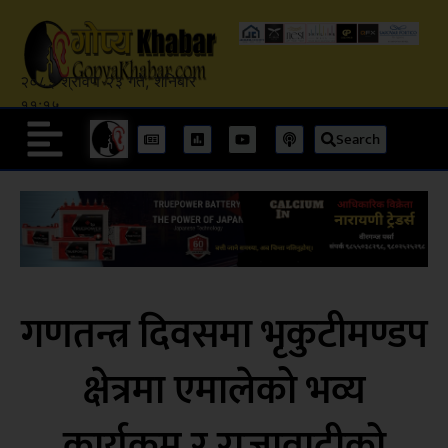
२०८३ श्रावण २३ गते, शनिबार
११:१५
Search
गणतन्त्र दिवसमा भृकुटीमण्डप
क्षेत्रमा एमालेको भव्य
कार्यक्रम र राजावादीको