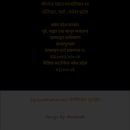
वीरगंज महानगरपालिका-११
रानिघाट, पर्सा , मधेस प्रदेस
मधेस प्रदेश सरकार
गृह, सञ्चार तथा कानून मन्त्रालय
आमसञ्चार प्राधिकरण
जनकपुरधाम
अनलाइन दर्ता प्रमाणपत्र नं.:
म.प्र.००४३/०८०-८१
मिडिया काउन्सिल मधेश प्रदेश
४३/०८०-८१
©gopyakhabar.com सर्वाधिकार सुरक्षित
Design By:
Neelamb