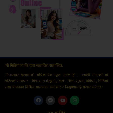
जी मिडिया प्रा.लि.द्वारा सञ्चालित सञ्चालित:
गोप्यखबर डटकमको अधिकारिक न्यूज पोर्टल हो । नेपाली भाषाको यो
पोर्टलले समाचार , विचार, मनोरञ्जन , खेल , बिश्व, सुचना प्रविधी , भिडियो
तथा जीवनका विभिन्न आयामका समाचार र विश्लेषणलाई यसले समेट्छ।