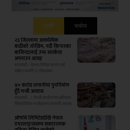
भर्खरै
चर्चामा
२३ जिल्लामा आकस्मिक
बाढीको जोखिम, नदी किनारका
बासिन्दालाई उच्च सतर्कता
अपनाउन आग्रह
काठमाडौं – देशका विभिन्न भागमा वर्षा
सक्रिय भएसँगै २३ जिल्लाका
४० करोड लगानीमा पुनर्निर्माण
हुँदै मन्त्री आवास
काठमाडौं – । जेनजी आन्दोलनमा क्षतिग्रस्त
भैँसेपाटीस्थित मन्त्रीहरूको सरकारी आवास
औषधि लिमिटेडदेखि नेपाल
एयरलाइन्ससम्म सकारात्मक