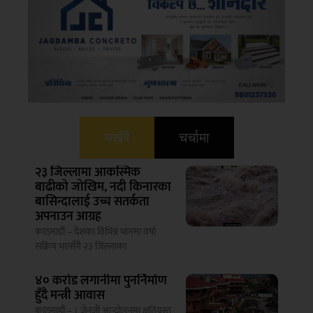
भर्खरै
चर्चामा
२३ जिल्लामा आकस्मिक
बाढीको जोखिम, नदी किनारका
बासिन्दालाई उच्च सतर्कता
अपनाउन आग्रह
काठमाडौं – देशका विभिन्न भागमा वर्षा
सक्रिय भएसँगै २३ जिल्लाका
४० करोड लगानीमा पुनर्निर्माण
हुँदै मन्त्री आवास
काठमाडौं – । जेनजी आन्दोलनमा क्षतिग्रस्त