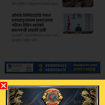
भैँसेपाटीस्थित मन्त्रीहरूको सरकारी आवास
औषधि लिमिटेडदेखि नेपाल
एयरलाइन्ससम्म सकारात्मक
नतिजा देखिन थालेको
प्रधानमन्त्री शाहको दाबी
काठमाडौं – प्रधानमन्त्री बालेन्द्र शाहले लामो
सुरुदेखि नै राष्ट्रिय उद्योग
सम्बन्धित खबर