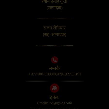
श्याम प्रसाद गुप्ता
(सम्पादक)
…………………………….
राजन रौनियार
(सह–सम्पादक)
……………………………..
सम्पर्कः
+977-9855033001 9802733001
..........................................................
इमेलः
Gmedia255@gmail.com
....................................................................