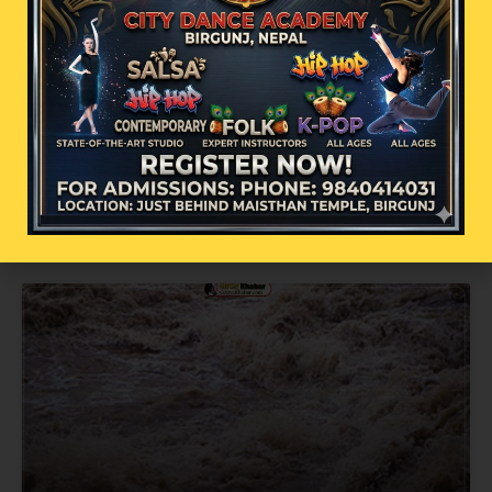
धर्तीको भू-स्वर्ग बाजुराको बडी मालिकामा भदौ १
गतेबाट पूजा आरम्भ हुने