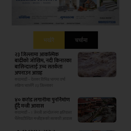
भर्खरै
चर्चामा
२३ जिल्लामा आकस्मिक
बाढीको जोखिम, नदी किनारका
बासिन्दालाई उच्च सतर्कता
अपनाउन आग्रह
काठमाडौं – देशका विभिन्न भागमा वर्षा
सक्रिय भएसँगै २३ जिल्लाका
४० करोड लगानीमा पुनर्निर्माण
हुँदै मन्त्री आवास
काठमाडौं – । जेनजी आन्दोलनमा क्षतिग्रस्त
भैँसेपाटीस्थित मन्त्रीहरूको सरकारी आवास