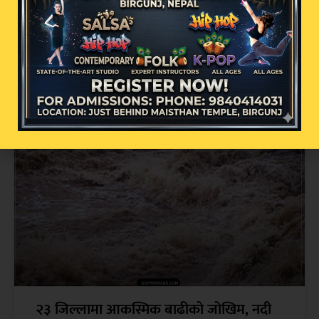
धर्तीको भू-स्वर्ग बाजुराको बडी मालिकामा भदौ १
गतेबाट पूजा आरम्भ हुने
२३ जिल्लामा आकस्मिक बाढीको जोखिम, नदी