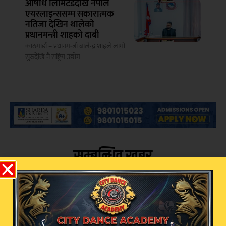
औषधि लिमिटेडदेखि नेपाल
एयरलाइन्ससम्म सकारात्मक
नतिजा देखिन थालेको
प्रधानमन्त्री शाहको दाबी
काठमाडौं – प्रधानमन्त्री बालेन्द्र शाहले लामो
सुरुदेखि नै राष्ट्रिय उद्योग
सम्बन्धित खबर